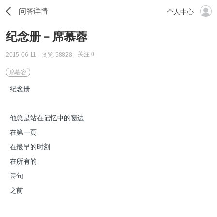
问答详情
个人中心
纪念册－席慕蓉
关注
0
2015-06-11
浏览 58828
席慕容
纪念册
他总是站在记忆中的窗边
在第一页
在最早的时刻
在所有的
诗句
之前