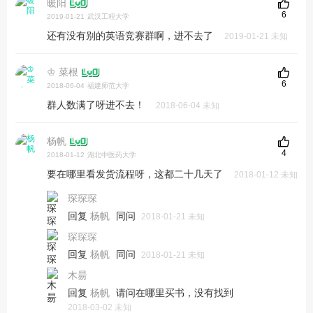
暖阳
6
2019-01-21
武汉工程大学
还有没有别的英语竞赛群啊，进不去了
2019-01-21 未知
♔ 菜根
6
2018-06-04
福建师范大学
群人数满了呀进不去！
2018-06-04 未知
杨帆
4
2018-01-12
湖北中医药大学
要在哪里看发货流程呀，这都二十几天了
2018-01-12 未知
琛琛琛
回复
同问
杨帆
2018-01-21 未知
琛琛琛
回复
同问
杨帆
2018-01-21 未知
木昜
回复
请问在哪里买书，没有找到
杨帆
2018-03-02 未知