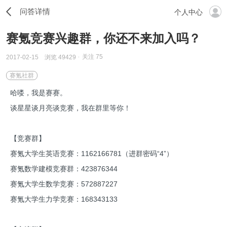
问答详情
个人中心
赛氪竞赛兴趣群，你还不来加入吗？
关注
75
2017-02-15
浏览 49429
赛氪社群
哈喽，我是赛赛。
谈星星谈月亮谈竞赛，我在群里等你！
【竞赛群】
赛氪大学生英语竞赛：1162166781（进群密码“4”）
赛氪数学建模竞赛群：423876344
赛氪大学生数学竞赛：572887227
赛氪大学生力学竞赛：168343133