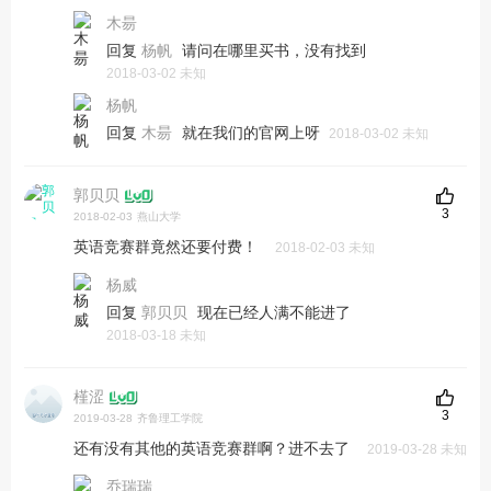
木昜
回复
请问在哪里买书，没有找到
杨帆
2018-03-02 未知
杨帆
回复
就在我们的官网上呀
木昜
2018-03-02 未知
郭贝贝
3
2018-02-03
燕山大学
英语竞赛群竟然还要付费！
2018-02-03 未知
杨威
回复
现在已经人满不能进了
郭贝贝
2018-03-18 未知
槿涩
3
2019-03-28
齐鲁理工学院
还有没有其他的英语竞赛群啊？进不去了
2019-03-28 未知
乔瑞瑞