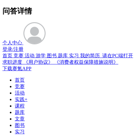
问答详情
个人中心
登录/注册
首页
竞赛
活动
游学
图书
题库
实习
我的简历 请在PC端打开
求职进度
《用户协议》
《消费者权益保障措施说明》
下载赛氪APP
首页
竞赛
活动
实践+
课程
题库
文章
图书
实习