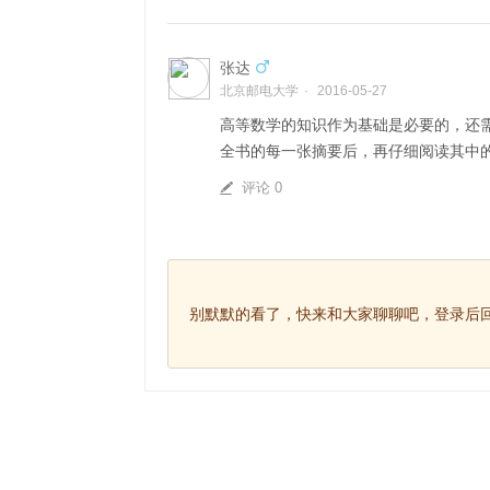
张达
北京邮电大学
·
2016-05-27
高等数学的知识作为基础是必要的，还
全书的每一张摘要后，再仔细阅读其中
评论
0
别默默的看了，快来和大家聊聊吧，登录后回