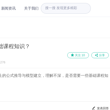
新闻资讯
关于我们
础课程知识？
关注
10
分享
2276
上的公式推导与模型建立，理解不深，是否需要一些基础课程知
发表回答