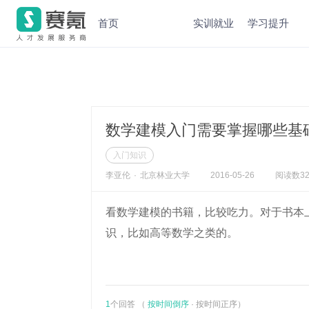
首页
实训就业
学习提升
数学建模入门需要掌握哪些基
入门知识
李亚伦
·
北京林业大学
2016-05-26
阅读数
3
看数学建模的书籍，比较吃力。对于书本
识，比如高等数学之类的。
1
个回答 （
按时间倒序
·
按时间正序
）