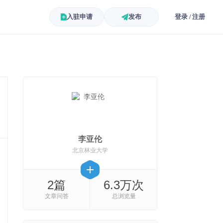
入驻申请
发布
登录 / 注册
李亚伦
北京林业大学
2篇
6.3万次
文章问答
总浏览量