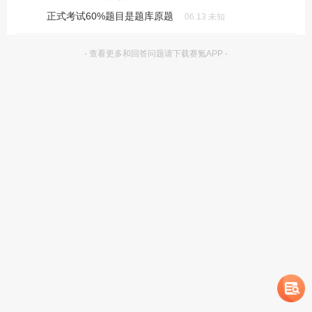
正式考试60%题目是题库原题
06.13 未知
- 查看更多和回答问题请下载赛氪APP -