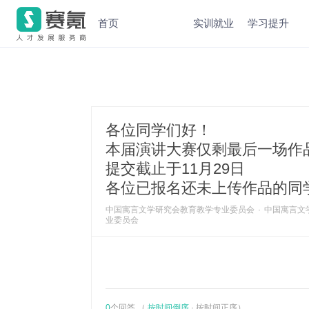
首页
实训就业
学习提升
各位同学们好！
本届演讲大赛仅剩最后一场作
提交截止于11月29日
各位已报名还未上传作品的同
中国寓言文学研究会教育教学专业委员会
·
中国寓言文
业委员会
0
个回答 （
按时间倒序
·
按时间正序
）