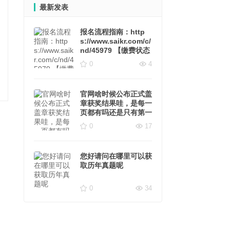
最新发表
报名流程指南：http
s://www.saikr.com/c/
nd/45979 【缴费状态
会在每天晚上由负责老
0
4
师通知将"未缴费"设置
为"线下缴费"，缴费状
态不影响参赛】
官网啥时候公布正式盖
章获奖结果哇，是每一
页都有吗还是只有第一
页有？
0
17
您好请问在哪里可以获
取历年真题呢
0
34