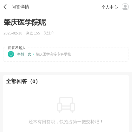
问答详情
个人中心
肇庆医学院呢
关注
0
2025-02-18
浏览 155
问答发起人
牛博一女
肇庆医学高等专科学校
全部回答（0）
还木有回答哦，快抢占第一把交椅吧！