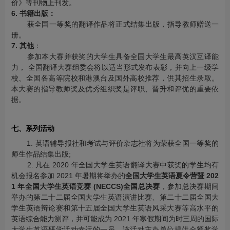
价》等刊物上刊发。
6. 书籍出版：
获全国一等奖的翻译作品将正式结集出版，指导教师赠送一
册。
7. 其他
：
参加本大赛并获奖的大学生具备全国大学生最高英汉互译能
力， 全国翻译大赛组委会将以适当形式发布表彰，并向上一级学
校、全国各高等院校和港澳台及国外高校推荐，供其招生录取。
本大赛的指导教师奖及优秀组织奖是评职、晋升和评优的重要依
据。
七、系列活动
1. 英语辅导报社和考试与评价杂志社将为荣获全国一等奖的
师生作品结集出版;
2. 凡在 2020 年全国大学生英语翻译大赛中获奖的学生均有
机会报名参加 2021 年暑期将举办的
全国大学生英语夏令营暨 202
1 年全国大学生英语竞赛 (NECCS)全国总决赛
，参加总决赛期间
举办的第二十二届全国大学生英语演讲比赛、第二十二届全国大
学生英语辩论赛和第十五届全国大学生英语风采大赛等高水平的
英语综合能力测评，并可能成为 2021 年寒假期间为时三周的国际
大学生英语研学活动幸运的一员，该活动主办单位提供全额奖学