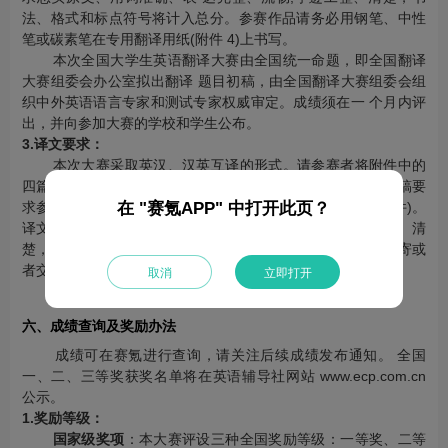
法、格式和标点符号将计入总分。参赛作品请务必用钢笔、中性
笔或碳素笔在专用翻译用纸(附件 4)上书写。
本次全国大学生英语翻译大赛由全国统一命题，即全国翻译
大赛组委会办公室拟出翻译 题目初稿，由全国翻译大赛组委会组
织中外英语语言专家和测试专家权威审定。成绩须在一 个月内评
出，并向参加大赛的学校和学生公布。
3.译文要求：
本次大赛采取英汉、汉英互译的形式。请参赛者将附件中的
四篇文章进行英汉、汉英互译(不集齐四篇者不予参评)。翻译稿要
在 "赛氪APP" 中打开此页？
求参赛者用钢笔、圆珠笔或碳素笔写在专用翻译用纸上(见附件)。
译文要求忠实原文、用词准确、表达完整、流畅；字迹工整、清
楚，书法、格式和标点符号将计入总分。要求全部用快递邮寄或
者交给本校负责人，可选填一名指导教师。
取消
立即打开
六、成绩查询及奖励办法
成绩可在赛氪进行查询，请关注后续成绩发布通知。 全国
一、二、三等奖获奖名单将在英语辅导社网站 www.ecp.com.cn
公示。
1.奖励等级：
国家级奖项
：本大赛评设三种全国奖励等级：一等奖、二等