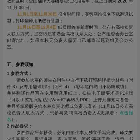
教师及时向全国翻译大赛组委会汇总报名单，截止日期为 2020 年
11 月 30 日。
11月1日至11月30日
报名时间段，赛氪网站报名下载翻译试
题，打印翻译用纸进行答题；
11月16日至12月4日
纸质版答卷邮寄时间，公布各高校负责
人联系方式，提交纸质答卷至高校联系人处；公布组委会办公室
邮寄地址，如果本校无负责人需要自己邮寄试题到组委会办公
室。
五、参赛须知
1.参赛方式：
请参加大赛的师生在附件中自行下载打印翻译指导材料（附
件 3）及专用翻译用纸（附件 4）（彩印黑白均可不影响成绩），
并将翻译作品写在专用翻译用纸上，扫描电子版要求是PDF版
（可以工整拍照粘贴到Word中再转为PDF）上传到赛氪网备份，
并且将纸质版交给本校负责老师或负责志愿者（11月16日公布高
校负责人联系方式，想参与竞聘高校负责人&志愿者：
点击报
名
）。
2.作品要求：
参赛作品严禁抄袭，必须由学生本人独立手写完成。译文要
求忠实原文、用词准确、表 达完整、流畅;字迹工整、清楚，书