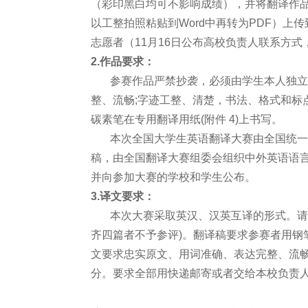
（彩印黑白均可不影响成绩），并将翻译作品
以工整拍照粘贴到Word中再转为PDF）
志愿者（11月16日公布高校负责人联系方
2.作品要求：
参赛作品严禁抄袭，必须由学生本人独立手
整、流畅;字迹工整、清楚，书法、格式和标
碳素笔在专用翻译用纸(附件 4)上书写。
本次全国大学生英语翻译大赛由全国统一命
稿，由全国翻译大赛组委会组织中外英语语言
并向参加大赛的学校和学生公布。
3.译文要求：
本次大赛采取英汉、汉英互译的形式。请参
齐四篇者不予参评)。翻译稿要求参赛者用钢
文要求忠实原文、用词准确、表达完整、流
分。要求全部用快递邮寄或者交给本校负责