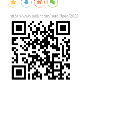
https://www.saikr.com/netc/riped/2020