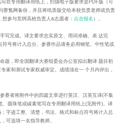
写在专用翻译用纸上，扫描电子版要求是PDF版（可
上传到赛氪网备份，并且将纸质版交给本校负责老师或负责
式，想参与竞聘高校负责人&志愿者：
点击报名
）。
写完成。译文要求忠实原文、用词准确、表 达完
点符号将计入总分。参赛作品请务必用钢笔、中性笔或
题，即全国翻译大赛组委会办公室拟出翻译 题目初
专家和测试专家权威审定。成绩须在一 个月内评出，
赛者将附件中的四篇文章进行英汉、汉英互译(不集
笔、圆珠笔或碳素笔写在专用翻译用纸上(见附件)。译
畅；字迹工整、清楚，书法、格式和标点符号将计入总
人，可选填一名指导教师。