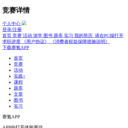
竞赛详情
个人中心
登录/注册
首页
竞赛
活动
游学
图书
题库
实习
我的简历 请在PC端打开
求职进度
《用户协议》
《消费者权益保障措施说明》
下载赛氪APP
首页
竞赛
活动
实践+
课程
题库
文章
图书
实习
赛氪APP
APP中打开体验更佳