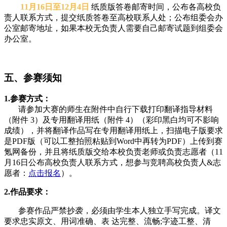
11月16日至12月4日
纸质版答卷邮寄时间，公布各高校负
责人联系方式，提交纸质答卷至高校联系人处；公布组委会办
公室邮寄地址，如果本校无负责人需要自己邮寄试题到组委会
办公室。
五、参赛须知
1.参赛方式：
请参加大赛的师生在附件中自行下载打印翻译指导材料
（附件 3）及专用翻译用纸（附件 4）（彩印黑白均可不影响
成绩），并将翻译作品写在专用翻译用纸上，扫描电子版要求
是PDF版（可以工整拍照粘贴到Word中再转为PDF）上传到赛
氪网备份，并且将纸质版交给本校负责老师或负责志愿者（11
月16日公布高校负责人联系方式，想参与竞聘高校负责人&志
愿者：
点击报名
）。
2.作品要求：
参赛作品严禁抄袭，必须由学生本人独立手写完成。译文
要求忠实原文、用词准确、表 达完整、流畅;字迹工整、清