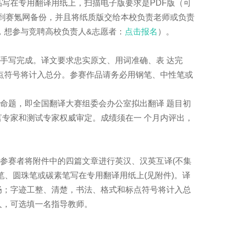
写在专用翻译用纸上，扫描电子版要求是PDF版（可
上传到赛氪网备份，并且将纸质版交给本校负责老师或负责
式，想参与竞聘高校负责人&志愿者：
点击报名
）。
写完成。译文要求忠实原文、用词准确、表 达完
点符号将计入总分。参赛作品请务必用钢笔、中性笔或
题，即全国翻译大赛组委会办公室拟出翻译 题目初
专家和测试专家权威审定。成绩须在一 个月内评出，
赛者将附件中的四篇文章进行英汉、汉英互译(不集
笔、圆珠笔或碳素笔写在专用翻译用纸上(见附件)。译
畅；字迹工整、清楚，书法、格式和标点符号将计入总
人，可选填一名指导教师。