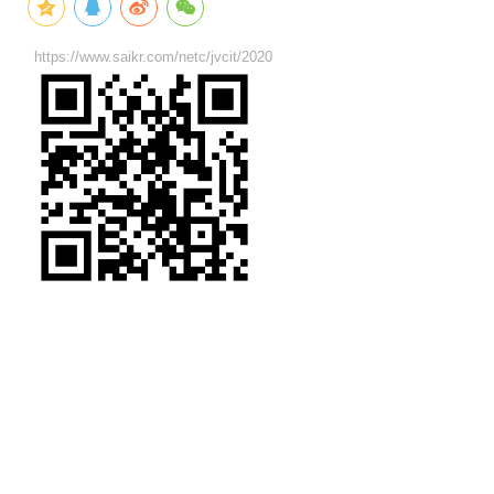
https://www.saikr.com/netc/jvcit/2020