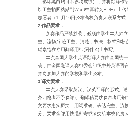
（彩印黑白均可不影响成绩），并将翻译作品
以工整拍照粘贴到Word中再转为PDF）
志愿者（11月16日公布高校负责人联系方
2.作品要求：
参赛作品严禁抄袭，必须由学生本人独立手
整、流畅;字迹工整、清楚，书法、格式和标
碳素笔在专用翻译用纸(附件 4)上书写。
本次全国大学生英语翻译大赛由全国统一命
稿，由全国翻译大赛组委会组织中外英语语言
并向参加大赛的学校和学生公布。
3.译文要求：
本次大赛采取英汉、汉英互译的形式。请参
齐四篇者不予参评)。翻译稿要求参赛者用钢
文要求忠实原文、用词准确、表达完整、流
分。要求全部用快递邮寄或者交给本校负责