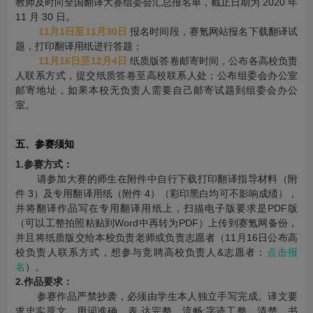
教师及时向全国翻译大赛组委会汇总报名单，截止日期为 2020 年
11 月 30 日。
11月1日至11月30日
报名时间段，赛氪网站报名下载翻译试
题，打印翻译用纸进行答题；
11月16日至12月4日
纸质版答卷邮寄时间，公布各高校负责
人联系方式，提交纸质答卷至高校联系人处；公布组委会办公室
邮寄地址，如果本校无负责人需要自己邮寄试题到组委会办公
室。
五、参赛须知
1.参赛方式：
请参加大赛的师生在附件中自行下载打印翻译指导材料（附
件 3）及专用翻译用纸（附件 4）（彩印黑白均可不影响成绩），
并将翻译作品写在专用翻译用纸上，扫描电子版要求是PDF版
（可以工整拍照粘贴到Word中再转为PDF）上传到赛氪网备份，
并且将纸质版交给本校负责老师或负责志愿者（11月16日公布高
校负责人联系方式，想参与竞聘高校负责人&志愿者：
点击报
名
）。
2.作品要求：
参赛作品严禁抄袭，必须由学生本人独立手写完成。译文要
求忠实原文、用词准确、表 达完整、流畅;字迹工整、清楚，书