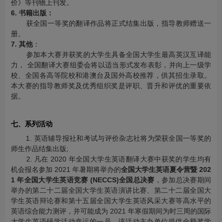
价》等刊物上刊发。
6. 书籍出版：
获全国一等奖的翻译作品将正式结集出版，指导教师赠送一
册。
7. 其他
：
参加本大赛并获奖的大学生具备全国大学生最高英汉互译能
力， 全国翻译大赛组委会将以适当形式发布表彰，并向上一级学
校、全国各高等院校和港澳台及国外高校推荐，供其招生录取。
本大赛的指导教师奖及优秀组织奖是评职、晋升和评优的重要依
据。
七、系列活动
1. 英语辅导报社和考试与评价杂志社将为荣获全国一等奖的
师生作品结集出版;
2. 凡在 2020 年全国大学生英语翻译大赛中获奖的学生均有
机会报名参加 2021 年暑期将举办的
全国大学生英语夏令营暨 202
1 年全国大学生英语竞赛 (NECCS)全国总决赛
，参加总决赛期间
举办的第二十二届全国大学生英语演讲比赛、第二十二届全国大
学生英语辩论赛和第十五届全国大学生英语风采大赛等高水平的
英语综合能力测评，并可能成为 2021 年寒假期间为时三周的国际
大学生英语研学活动幸运的一员，该活动主办单位提供全额奖学