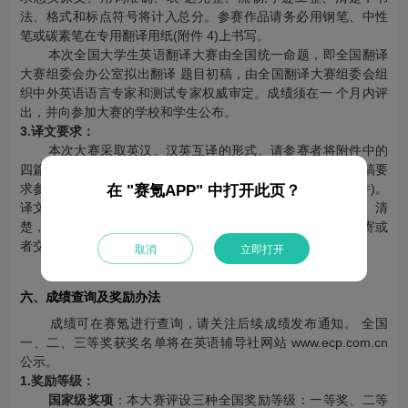
法、格式和标点符号将计入总分。参赛作品请务必用钢笔、中性
笔或碳素笔在专用翻译用纸(附件 4)上书写。
本次全国大学生英语翻译大赛由全国统一命题，即全国翻译
大赛组委会办公室拟出翻译 题目初稿，由全国翻译大赛组委会组
织中外英语语言专家和测试专家权威审定。成绩须在一 个月内评
出，并向参加大赛的学校和学生公布。
3.译文要求：
本次大赛采取英汉、汉英互译的形式。请参赛者将附件中的
四篇文章进行英汉、汉英互译(不集齐四篇者不予参评)。翻译稿要
求参赛者用钢笔、圆珠笔或碳素笔写在专用翻译用纸上(见附件)。
在 "赛氪APP" 中打开此页？
译文要求忠实原文、用词准确、表达完整、流畅；字迹工整、清
楚，书法、格式和标点符号将计入总分。要求全部用快递邮寄或
者交给本校负责人，可选填一名指导教师。
取消
立即打开
六、成绩查询及奖励办法
成绩可在赛氪进行查询，请关注后续成绩发布通知。 全国
一、二、三等奖获奖名单将在英语辅导社网站 www.ecp.com.cn
公示。
1.奖励等级：
国家级奖项
：本大赛评设三种全国奖励等级：一等奖、二等