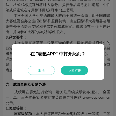
法、格式和标点符号将计入总分。参赛作品请务必用钢笔、中性
笔或碳素笔在专用翻译用纸(附件 4)上书写。
本次全国大学生英语翻译大赛由全国统一命题，即全国翻译
大赛组委会办公室拟出翻译 题目初稿，由全国翻译大赛组委会组
织中外英语语言专家和测试专家权威审定。成绩须在一 个月内评
出，并向参加大赛的学校和学生公布。
3.译文要求：
本次大赛采取英汉、汉英互译的形式。请参赛者将附件中的
四篇文章进行英汉、汉英互译(不集齐四篇者不予参评)。翻译稿要
在 "赛氪APP" 中打开此页？
求参赛者用钢笔、圆珠笔或碳素笔写在专用翻译用纸上(见附件)。
译文要求忠实原文、用词准确、表达完整、流畅；字迹工整、清
楚，书法、格式和标点符号将计入总分。要求全部用快递邮寄或
者交给本校负责人，可选填一名指导教师。
取消
立即打开
六、成绩查询及奖励办法
成绩可在赛氪进行查询，请关注后续成绩发布通知。 全国
一、二、三等奖获奖名单将在英语辅导社网站 www.ecp.com.cn
公示。
1.奖励等级：
国家级奖项
：本大赛评设三种全国奖励等级：一等奖、二等