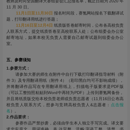
教师及时向全国翻译大赛组委会汇总报名单，截止日期为 2020 年
11 月 30 日。
11月1日至11月30日
报名时间段，赛氪网站报名下载翻译试
题，打印翻译用纸进行答题；
11月16日至12月4日
纸质版答卷邮寄时间，公布各高校负责
人联系方式，提交纸质答卷至高校联系人处；公布组委会办公室
邮寄地址，如果本校无负责人需要自己邮寄试题到组委会办公
室。
五、参赛须知
1.参赛方式：
请参加大赛的师生在附件中自行下载打印翻译指导材料（附
件 3）及专用翻译用纸（附件 4）（彩印黑白均可不影响成绩），
并将翻译作品写在专用翻译用纸上，扫描电子版要求是PDF版
（可以工整拍照粘贴到Word中再转为PDF）上传到赛氪网备份，
并且将纸质版交给本校负责老师或负责志愿者（11月16日公布高
校负责人联系方式，想参与竞聘高校负责人&志愿者：
点击报
名
）。
2.作品要求：
参赛作品严禁抄袭，必须由学生本人独立手写完成。译文要
求忠实原文、用词准确、表 达完整、流畅;字迹工整、清楚，书