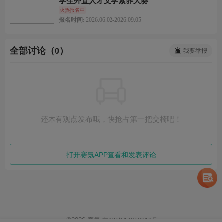
学生外宣人才文学素养大赛
火热报名中
报名时间:
2026.06.02-2026.09.05
全部讨论（0）
我要举报
还木有观点发布哦，快抢占第一把交椅吧！
打开赛氪APP查看和发表评论
©
2026
赛氪
京ICP备14013810号