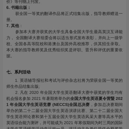
价》等刊物上刊发。
6. 书籍出版：
获全国一等奖的翻译作品将正式结集出版，指导教师赠送一
册。
7. 其他
：
参加本大赛并获奖的大学生具备全国大学生最高英汉互译能
力， 全国翻译大赛组委会将以适当形式发布表彰，并向上一级学
校、全国各高等院校和港澳台及国外高校推荐，供其招生录取。
本大赛的指导教师奖及优秀组织奖是评职、晋升和评优的重要依
据。
七、系列活动
1. 英语辅导报社和考试与评价杂志社将为荣获全国一等奖的
师生作品结集出版;
2. 凡在 2020 年全国大学生英语翻译大赛中获奖的学生均有
机会报名参加 2021 年暑期将举办的
全国大学生英语夏令营暨 202
1 年全国大学生英语竞赛 (NECCS)全国总决赛
，参加总决赛期间
举办的第二十二届全国大学生英语演讲比赛、第二十二届全国大
学生英语辩论赛和第十五届全国大学生英语风采大赛等高水平的
英语综合能力测评，并可能成为 2021 年寒假期间为时三周的国际
大学生英语研学活动幸运的一员，该活动主办单位提供全额奖学