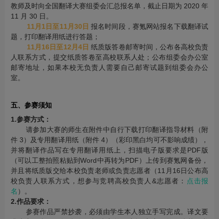
教师及时向全国翻译大赛组委会汇总报名单，截止日期为 2020 年
11 月 30 日。
11月1日至11月30日
报名时间段，赛氪网站报名下载翻译试
题，打印翻译用纸进行答题；
11月16日至12月4日
纸质版答卷邮寄时间，公布各高校负责
人联系方式，提交纸质答卷至高校联系人处；公布组委会办公室
邮寄地址，如果本校无负责人需要自己邮寄试题到组委会办公
室。
五、参赛须知
1.参赛方式：
请参加大赛的师生在附件中自行下载打印翻译指导材料（附
件 3）及专用翻译用纸（附件 4）（彩印黑白均可不影响成绩），
并将翻译作品写在专用翻译用纸上，扫描电子版要求是PDF版
（可以工整拍照粘贴到Word中再转为PDF）上传到赛氪网备份，
并且将纸质版交给本校负责老师或负责志愿者（11月16日公布高
校负责人联系方式，想参与竞聘高校负责人&志愿者：
点击报
名
）。
2.作品要求：
参赛作品严禁抄袭，必须由学生本人独立手写完成。译文要