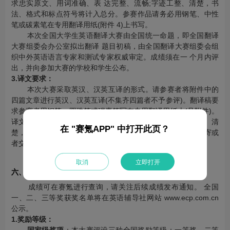
求忠实原文、用词准确、表 达完整、流畅;字迹工整、清楚，书
法、格式和标点符号将计入总分。参赛作品请务必用钢笔、中性
笔或碳素笔在专用翻译用纸(附件 4)上书写。
本次全国大学生英语翻译大赛由全国统一命题，即全国翻译
大赛组委会办公室拟出翻译 题目初稿，由全国翻译大赛组委会组
织中外英语语言专家和测试专家权威审定。成绩须在一 个月内评
出，并向参加大赛的学校和学生公布。
3.译文要求：
本次大赛采取英汉、汉英互译的形式。请参赛者将附件中的
四篇文章进行英汉、汉英互译(不集齐四篇者不予参评)。翻译稿要
求参赛者用钢笔、圆珠笔或碳素笔写在专用翻译用纸上(见附件)。
译文要求忠实原文、用词准确、表达完整、流畅；字迹工整、清
在 "赛氪APP" 中打开此页？
楚，书法、格式和标点符号将计入总分。要求全部用快递邮寄或
者交给本校负责人，可选填一名指导教师。
取消
立即打开
六、成绩查询及奖励办法
成绩可在赛氪进行查询，请关注后续成绩发布通知。 全国
一、二、三等奖获奖名单将在英语辅导社网站 www.ecp.com.cn
公示。
1.奖励等级：