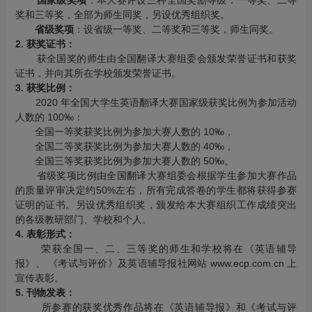
国家级奖项
：本大赛评设三种全国奖励等级：一等奖、二等
奖和三等奖，全部为师生同奖，另设优秀组织奖。
省级奖项
：设省级一等奖、二等奖和三等奖，师生同奖。
2. 获奖证书：
获全国奖的师生由全国翻译大赛组委会颁发荣誉证书和获奖
证书，并向其所在学校颁发荣誉证书。
3. 获奖比例：
2020 年全国大学生英语翻译大赛国家级获奖比例为参加活动
人数的 100‰：
全国一等奖获奖比例为参加大赛人数的 10‰，
全国二等奖获奖比例为参加大赛人数的 40‰，
全国三等奖获奖比例为参加大赛人数的 50‰。
省级奖项比例由全国翻译大赛组委会根据学生参加大赛作品
的质量评审决定约50%左右，所有完成答卷的学生都将获得参赛
证明的证书。另设优秀组织奖，颁发给本大赛组织工作成绩突出
的各级教研部门、学校和个人。
4. 表彰形式：
荣获全国一、二、三等奖的师生和学校将在《英语辅导
报》、 《考试与评价》及英语辅导报社网站 www.ecp.com.cn 上
宣传表彰。
5. 刊物发表：
所参赛的获奖优秀作品将在《英语辅导报》和《考试与评