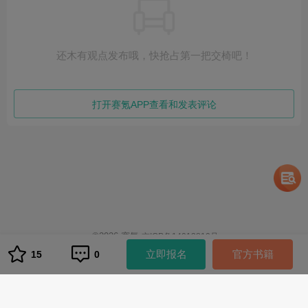
还木有观点发布哦，快抢占第一把交椅吧！
打开赛氪APP查看和发表评论
©
2026
赛氪
京ICP备14013810号
1
立即报名
官方书籍
15
0
队伍管理
队伍管理