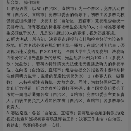
新台阶。 操作细则
1. 赛场设置：以省（自治区、直辖市）为一个赛区，竞赛活动在
省（自治区、直辖市）竞赛组委会的领导下，初赛由各参赛高校
设赛点组织进行，决赛由省（自治区、直辖市）竞赛组委会统一
安排考场。所有赛点的标准赛场考生必须为30人；非标准赛场考
生必须低于30人。凡是安排超过30人的赛场，视为违反赛规。
2. 听力测试：所有初、决赛赛点须提前安排和检查好听力设备和
场地。听力测试必须在规定时间统一播放，在规定时间结束，否
则视为违反赛规。自2011年起，全国大学生英语竞赛初、决赛听
力部分将采用光盘播放的形式，光盘配发比例为100：1（参赛人
数：光盘数）。若确因特殊情况无法使用光盘播放听力的参赛单
位，在向省（自治区、直辖市）组委会提交的报名表中要特别标
注使用听力磁带，磁带的配发比例仍为30：1（参赛人数：磁带
数），未特殊标注者将统一发放光盘。同时，为做好保密工作，
防止听力泄题，听力光盘将设置打开密码，由全国竞赛组委会于
考前一周电话通知各省（自治区、直辖市）竞赛组委会主要负责
人，由该主要负责人通知所在省（自治区、直辖市）各参赛单位
负责人。
3. 赛区巡视：各省（自治区、直辖市）竞赛组委会须派特派员(巡
视员)检查和巡视初赛赛场及评卷工作；决赛工作由省（自治区、
直辖市）竞赛组委会统一安排。