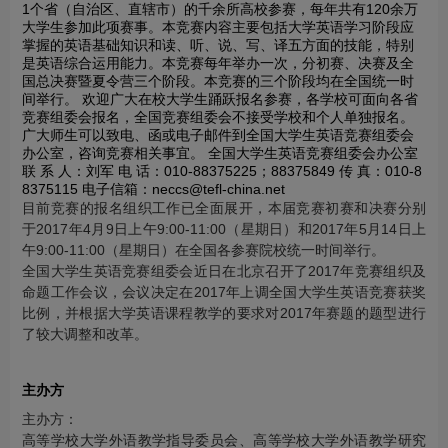
1个省（自治区、直辖市）的千余所高校参赛，每年共有120余万
大学生参加此项赛事。本竞赛内容主要包括大学英语学习阶段应
掌握的英语基础知识和读、听、说、写、译五方面的技能，特别
是英语综合运用能力。本竞赛每年举办一次，分初赛、决赛及全
国总决赛暨夏令营三个阶段。本竞赛的三个阶段均在全国统一时
间举行。 欢迎广大在校大学生踊跃报名参赛，各学校可面向各省
竞赛组委会报名，全国竞赛组委会不接受学校和个人单独报名。
广大师生可以致电、函或电子邮件到全国大学生英语竞赛组委会
办公室，咨询竞赛相关事宜。 全国大学生英语竞赛组委会办公室
联 系 人：刘军 电 话：010-88375225；88375849 传 真：010-8
8375115 电子信箱：neccs@tefl-china.net
目前竞赛的报名组织工作已全面展开，本届竞赛初赛和决赛分别
于2017年4月9日上午9:00-11:00（星期日）和2017年5月14日上
午9:00-11:00（星期日）在全国各参赛院校统一时间举行。
全国大学生英语竞赛组委会近日在北京召开了2017年竞赛组织及
命题工作会议，会议决定在2017年上调全国大学生英语竞赛获奖
比例，并根据大学英语课程教学的要求对2017年赛题的题型进行
了较大调整和改革。
主办方
主办方：
高等学校大学外语教学指导委员会、高等学校大学外语教学研究