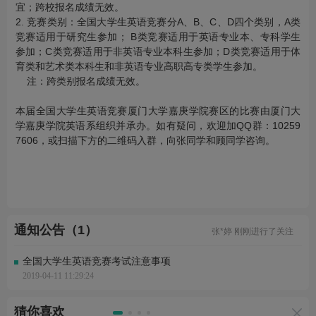
宜；跨校报名成绩无效。
2. 竞赛类别：全国大学生英语竞赛分A、B、C、D四个类别，A类
竞赛适用于研究生参加； B类竞赛适用于英语专业本、专科学生
参加；C类竞赛适用于非英语专业本科生参加；D类竞赛适用于体
育类和艺术类本科生和非英语专业高职高专类学生参加。
注：跨类别报名成绩无效。
本届全国大学生英语竞赛厦门大学嘉庚学院赛区的比赛由厦门大
学嘉庚学院英语系组织并承办。如有疑问，欢迎加QQ群：10259
7606，或扫描下方的二维码入群，向张同学和顾同学咨询。
余*铭 刚刚完成了报名
屈*馨 刚刚完成了报名
王*竹 刚刚完成了报名
通知公告（1）
张*婷 刚刚进行了关注
叶*财 刚刚进行了关注
黄*豪 刚刚完成了报名
全国大学生英语竞赛考试注意事项
王*童 刚刚完成了报名
2019-04-11 11:29:24
孙*炜 刚刚完成了报名
陈* 刚刚进行了关注
蔡* 刚刚进行了关注
猜你喜欢
余*铭 刚刚完成了报名