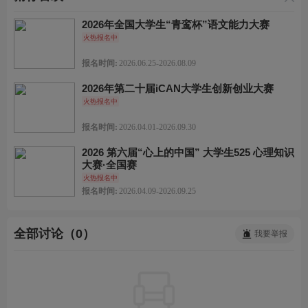
屈*馨 刚刚完成了报名
王*竹 刚刚完成了报名
2026年全国大学生“青鸾杯”语文能力大赛
张*婷 刚刚进行了关注
火热报名中
叶*财 刚刚进行了关注
黄*豪 刚刚完成了报名
报名时间:
2026.06.25-2026.08.09
王*童 刚刚完成了报名
孙*炜 刚刚完成了报名
2026年第二十届iCAN大学生创新创业大赛
陈* 刚刚进行了关注
火热报名中
蔡* 刚刚进行了关注
报名时间:
2026.04.01-2026.09.30
2026 第六届“心上的中国” 大学生525 心理知识
大赛·全国赛
火热报名中
报名时间:
2026.04.09-2026.09.25
全部讨论（0）
我要举报