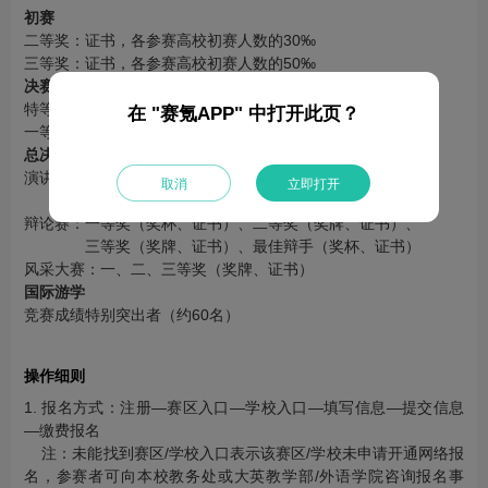
初赛
二等奖：证书，各参赛高校初赛人数的30‰
三等奖：证书，各参赛高校初赛人数的50‰
决赛
特等奖：证书，各省级赛区初赛人数的1‰
在 "赛氪APP" 中打开此页？
一等奖：证书，各省级赛区初赛人数的5‰
总决赛
演讲赛：一等奖（奖杯、证书）、二等奖（奖牌、证书）、
取消
立即打开
三等奖（奖牌、证书）、优胜奖（证书）
辩论赛：一等奖（奖杯、证书）、二等奖（奖牌、证书）、
三等奖（奖牌、证书）、最佳辩手（奖杯、证书）
风采大赛：一、二、三等奖（奖牌、证书）
国际游学
竞赛成绩特别突出者（约60名）
操作细则
1. 报名方式：注册—赛区入口—学校入口—填写信息—提交信息
—缴费报名
注：未能找到赛区/学校入口表示该赛区/学校未申请开通网络报
名，参赛者可向本校教务处或大英教学部/外语学院咨询报名事