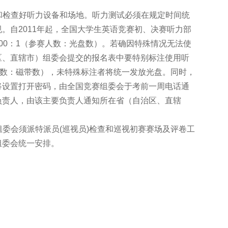
排和检查好听力设备和场地。听力测试必须在规定时间统
。自2011年起，全国大学生英语竞赛初、决赛听力部
00：1（参赛人数：光盘数）。若确因特殊情况无法使
区、直辖市）组委会提交的报名表中要特别标注使用听
人数：磁带数），未特殊标注者将统一发放光盘。同时，
将设置打开密码，由全国竞赛组委会于考前一周电话通
负责人，由该主要负责人通知所在省（自治区、直辖
组委会须派特派员(巡视员)检查和巡视初赛赛场及评卷工
组委会统一安排。