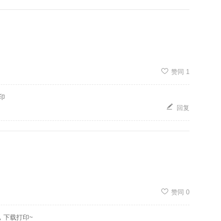
赞同
1
印
回复
赞同
0
，下载打印~