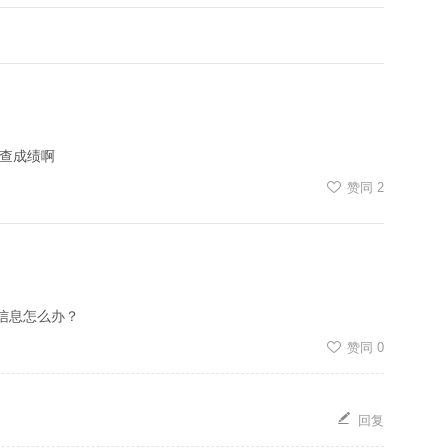
里查成绩啊
赞同
2
信息怎么办？
赞同
0
回复