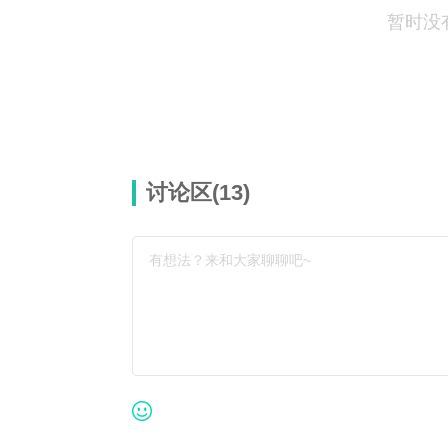
暂时没
讨论区(
13
)
有想法？来和大家聊聊吧~