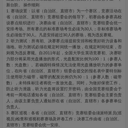
新台阶。 操作细则
1. 赛场设置：以省（自治区、直辖市）为一个赛区，竞赛活动在
省（自治区、直辖市）竞赛组委会的领导下，初赛由各参赛高校
设赛点组织进行，决赛由省（自治区、直辖市）竞赛组委会统一
安排考场。所有赛点的标准赛场考生必须为30人；非标准赛场考
生必须低于30人。凡是安排超过30人的赛场，视为违反赛规。
2. 听力测试：所有初、决赛赛点须提前安排和检查好听力设备和
场地。听力测试必须在规定时间统一播放，在规定时间结束，否
则视为违反赛规。自2011年起，全国大学生英语竞赛初、决赛听
力部分将采用光盘播放的形式，光盘配发比例为100：1（参赛人
数：光盘数）。若确因特殊情况无法使用光盘播放听力的参赛单
位，在向省（自治区、直辖市）组委会提交的报名表中要特别标
注使用听力磁带，磁带的配发比例仍为30：1（参赛人数：磁带
数），未特殊标注者将统一发放光盘。同时，为做好保密工作，
防止听力泄题，听力光盘将设置打开密码，由全国竞赛组委会于
考前一周电话通知各省（自治区、直辖市）竞赛组委会主要负责
人，由该主要负责人通知所在省（自治区、直辖市）各参赛单位
负责人。
3. 赛区巡视：各省（自治区、直辖市）竞赛组委会须派特派员(巡
视员)检查和巡视初赛赛场及评卷工作；决赛工作由省（自治区、
直辖市）竞赛组委会统一安排。