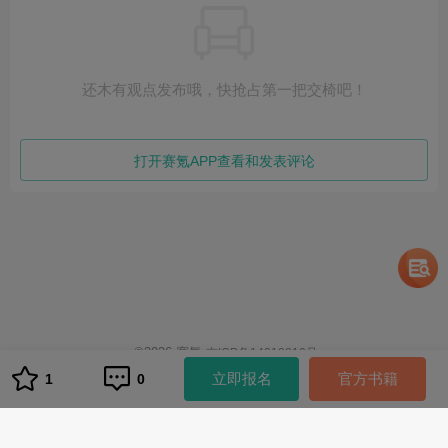
还木有观点发布哦，快抢占第一把交椅吧！
打开赛氪APP查看和发表评论
©
2026
赛氪
京ICP备14013810号
1
立即报名
官方书籍
1
0
队伍管理
队伍管理