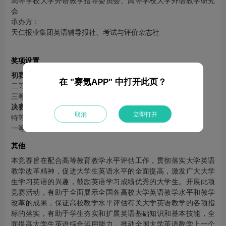
高等学校大学外语教学指导委员会、高等学校大学外语教学研究
会
承办方：
天仁报业集团英语辅导报社、考试与评价杂志社
奖项设置
初赛
在 "赛氪APP" 中打开此页？
二等奖：证书，各参赛高校初赛人数的30‰
三等奖：证书，各参赛高校初赛人数的50‰
决赛
取消
立即打开
特等奖：证书，各参赛高校初赛人数的1‰
一等奖：证书，各参赛高校初赛人数的5‰
其他
本竞赛旨在配合高等教育教学水平评估工作，贯彻落实大学英语
教学改革精神，促进大学生英语水平的全面提高，激发广大大学
生学习英语的兴趣，鼓励英语学习成绩优秀的大学生。开展此项
竞赛活动，有助于全面展示全国各高校大学英语教学水平和教学
改革的成果，保证高校教学水平评估有关大学英语教学的各项指
标的落实，有助于学生夯实和扩展英语基础知识和基本技能，全
面提高大学生英语综合运用能力，推动全国大学英语教学上一个