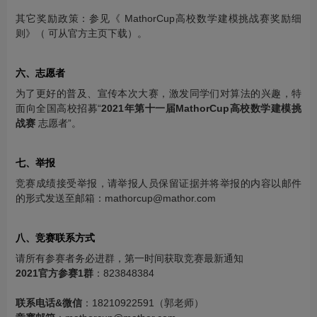
其它奖励政策：参见《 MathorCup高校数学建模挑战赛奖励细
则》（ 可从官方主页下载）。
六、志愿者
为了更好的普及、宣传本次大赛，激发同学们对算法的兴趣，特
面向全国高校招募“
2021年第十一届MathorCup高校数学建模挑
战赛
志愿者”。
七、举报
竞赛成绩接受举报，请举报人员保留证据并将举报的内容以邮件
的形式发送至邮箱：mathorcup@mathor.com
八、竞赛联系方式
请所有参赛者务必进群，第一时间获取竞赛最新通知
2021官方参赛1群
：823848384
联系电话&微信
：18210922591（郭老师）