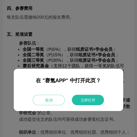
四、参赛费用
每支队伍需缴纳200元的报名费用。
五、奖项设置
参赛队伍
：
全国一等奖
（约5%），获得
纸质证书+学会会员
；
全国二等奖
（约15%），获得
纸质证书+学会会员
；
全国三等奖
（约30%），获得
纸质证书+学会会员
；
赛后研究基金
（支持12个团队，获得一等奖的队伍可
以申请参加赛后研究，组委会根据竞赛成绩和申请说
明书进行评选，入围团队可先获得部分启动资金，再
在 "赛氪APP" 中打开此页？
根据研究成果支持
3000-10000元
的研究经费，并从中
选拔
4支队伍
获得“
MathorCup”奖杯
）
获奖证书冠名为“
2021年第十一届MathorCup高校数学建
取消
立即打开
模挑战赛
”荣誉证书，同时加盖“
中国优选法统筹法与经济数
学研究会
”的公章。
成功提交论文的队伍均可获得成功参赛奖纪念证书。
组织单位
：优秀组织单位、优秀组织社团、优秀组织个人；