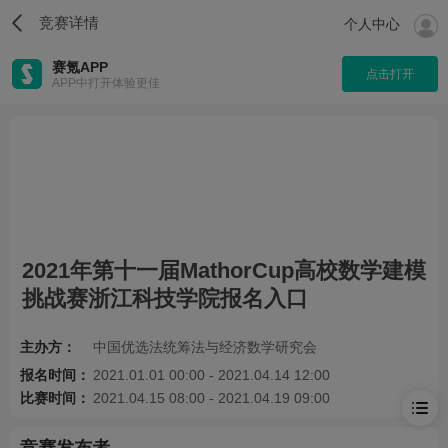
竞赛详情
个人中心
赛氪APP
点击打开
APP中打开体验更佳
2021年第十一届MathorCup高校数学建模
挑战赛浙江科技学院报名入口
主办方：
中国优选法统筹法与经济数学研究会
报名时间：
2021.01.01 00:00 - 2021.04.14 12:00
比赛时间：
2021.04.15 08:00 - 2021.04.19 09:00