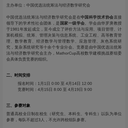
主办单位：中国优选法统筹法与经济数学研究会
中国优选法统筹法与经济数学研究会是在
中国科学技术协会
直接
领导下的学术性社会团体，是
国家一级学会
。学会由华罗庚教授
于1981年发起成立，至今成立了评价方法与应用、项目管理、计
算机模拟、统筹、管理决策与信息系统、工业工程、高等教育管
理、数学教育、经济数学与管理数学、应急管理、灰色系统研
究，复杂系统研究等十余个专业分会。竞赛是由中国优选法统筹
法与经济数学研究会主办，MathorCup高校数学建模挑战赛组委
会具体负责竞赛的组织。
二、时间安排
报名时间：1月1日 0:00 至 4月14日 12:00
竞赛时间：4月15日 8:00 至 4月19日 9:00
三、参赛对象
普通高校全日制在校生（研究生、本科生、专科生）以队为单位
参赛，每队不超过3人，不允许跨校组队参赛。