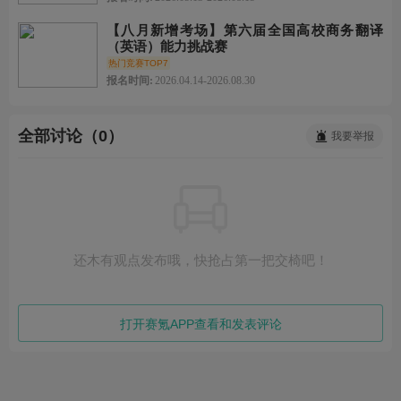
【八月新增考场】第六届全国高校商务翻译
（英语）能力挑战赛
热门竞赛TOP7
报名时间:
2026.04.14-2026.08.30
全部讨论（0）
我要举报
还木有观点发布哦，快抢占第一把交椅吧！
打开赛氪APP查看和发表评论