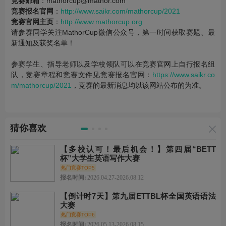
竞赛邮箱
：mathorcup@mathor.com
竞赛报名官网
：
http://www.saikr.com/mathorcup/202
1
竞赛官网主页
：
http://www.mathorcup.org
请参赛同学关注MathorCup微信公众号，第一时间获取赛题、最
新通知及获奖名单！
参赛学生、指导老师以及学校领队可以在竞赛官网上自行报名组
队，竞赛章程和竞赛文件见竞赛报名官网：
https://www.saikr.co
m/mathorcup/2021
，竞赛的最新消息均以该网站公布的为准。
猜你喜欢
【多校认可！最后机会！】第四届“BETT
杯”大学生英语写作大赛
热门竞赛TOP5
报名时间:
2026.04.27-2026.08.12
【倒计时7天】第九届ETTBL杯全国英语语法
大赛
热门竞赛TOP6
报名时间:
2026.05.13-2026.08.15