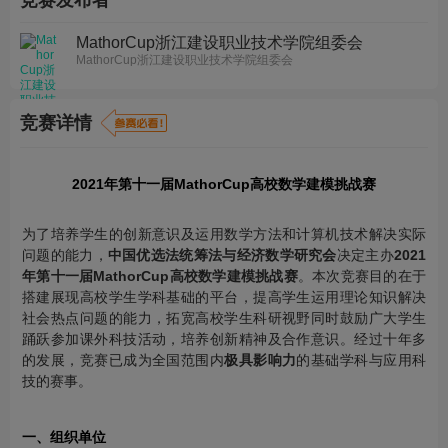
竞赛发布者
MathorCup浙江建设职业技术学院组委会
MathorCup浙江建设职业技术学院组委会
竞赛详情
2021年第十一届MathorCup高校数学建模挑战赛
为了培养学生的创新意识及运用数学方法和计算机技术解决实际
问题的能力，
中国优选法统筹法与经济数学研究会
决定主办
2021
年第十一届MathorCup高校数学建模挑战赛
。本次竞赛目的在于
搭建展现高校学生学科基础的平台，提高学生运用理论知识解决
社会热点问题的能力，拓宽高校学生科研视野同时鼓励广大学生
踊跃参加课外科技活动，培养创新精神及合作意识。经过十年多
的发展，竞赛已成为全国范围内
极具影响力
的基础学科与应用科
技的赛事。
一、组织单位