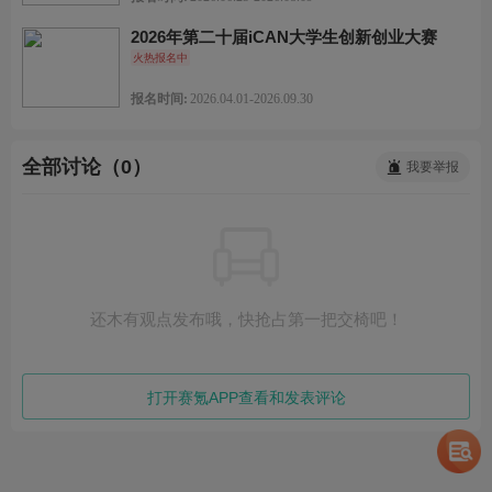
2026年第二十届iCAN大学生创新创业大赛
火热报名中
报名时间:
2026.04.01-2026.09.30
全部讨论（0）
我要举报
还木有观点发布哦，快抢占第一把交椅吧！
打开赛氪APP查看和发表评论