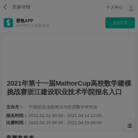
竞赛详情
个人中心
赛氪APP
点击打开
APP中打开体验更佳
2021年第十一届MathorCup高校数学建模
挑战赛浙江建设职业技术学院报名入口
主办方：
中国优选法统筹法与经济数学研究会
报名时间：
2021.01.01 00:00 - 2021.04.14 12:00
比赛时间：
2021.04.15 08:00 - 2021.04.19 09:00