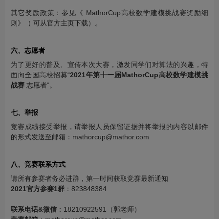
其它奖励政策：参见《 MathorCup高校数学建模挑战赛奖励细
则》（ 可从官方主页下载）。
六、志愿者
为了更好的普及、宣传本次大赛，激发同学们对算法的兴趣，特
面向全国高校招募“
2021年第十一届MathorCup高校数学建模挑
战赛
志愿者”。
七、举报
竞赛成绩接受举报，请举报人员保留证据并将举报的内容以邮件
的形式发送至邮箱：mathorcup@mathor.com
八、竞赛联系方式
请所有参赛者务必进群，第一时间获取竞赛最新通知
2021官方参赛1群
：823848384
联系电话&微信
：18210922591（郭老师）