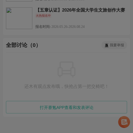
【五章认证】2026年全国大学生文旅创作大赛
火热报名中
报名时间:
2026.05.26-2026.08.24
全部讨论（0）
我要举报
还木有观点发布哦，快抢占第一把交椅吧！
打开赛氪APP查看和发表评论