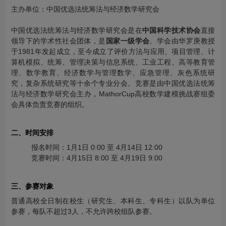
主办单位：中国优选法统筹法与经济数学研究会
中国优选法统筹法与经济数学研究会是在
中国科学技术协会
直接
领导下的学术性社会团体，是
国家一级学会
。学会由华罗庚教授
于1981年发起成立，至今成立了评价方法与应用、项目管理、计
算机模拟、统筹、管理决策与信息系统、工业工程、高等教育管
理、数学教育、经济数学与管理数学、应急管理、灰色系统研
究，复杂系统研究等十余个专业分会。竞赛是由中国优选法统筹
法与经济数学研究会主办，MathorCup高校数学建模挑战赛组委
会具体负责竞赛的组织。
二、时间安排
报名时间：1月1日 0:00 至 4月14日 12:00
竞赛时间：4月15日 8:00 至 4月19日 9:00
三、参赛对象
普通高校全日制在校生（研究生、本科生、专科生）以队为单位
参赛，每队不超过3人，不允许跨校组队参赛。