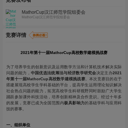
竞赛发布者
MathorCup汉江师范学院组委会
MathorCup汉江师范学院组委会
竞赛详情
2021年第十一届MathorCup高校数学建模挑战赛
为了培养学生的创新意识及运用数学方法和计算机技术解决实际
问题的能力，
中国优选法统筹法与经济数学研究会
决定主办
2021
年第十一届MathorCup高校数学建模挑战赛
。本次竞赛目的在于
搭建展现高校学生学科基础的平台，提高学生运用理论知识解决
社会热点问题的能力，拓宽高校学生科研视野同时鼓励广大学生
踊跃参加课外科技活动，培养创新精神及合作意识。经过十年多
的发展，竞赛已成为全国范围内
极具影响力
的基础学科与应用科
技的赛事。
一、组织单位