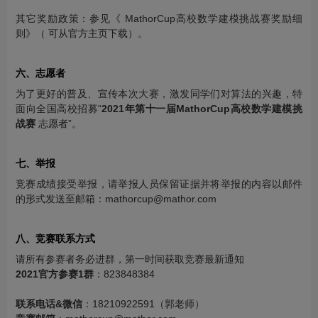
其它奖励政策：参见《 MathorCup高校数学建模挑战赛奖励细
则》（ 可从官方主页下载）。
六、志愿者
为了更好的普及、宣传本次大赛，激发同学们对算法的兴趣，特
面向全国高校招募“
2021年第十一届MathorCup高校数学建模挑
战赛
志愿者”。
七、举报
竞赛成绩接受举报，请举报人员保留证据并将举报的内容以邮件
的形式发送至邮箱：mathorcup@mathor.com
八、竞赛联系方式
请所有参赛者务必进群，第一时间获取竞赛最新通知
2021官方参赛1群
：823848384
联系电话&微信
：18210922591（郭老师）