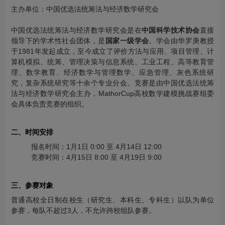
主办单位：中国优选法统筹法与经济数学研究会
中国优选法统筹法与经济数学研究会是在
中国科学技术协会
直接
领导下的学术性社会团体，是
国家一级学会
。学会由华罗庚教授
于1981年发起成立，至今成立了评价方法与应用、项目管理、计
算机模拟、统筹、管理决策与信息系统、工业工程、高等教育管
理、数学教育、经济数学与管理数学、应急管理、灰色系统研
究，复杂系统研究等十余个专业分会。竞赛是由中国优选法统筹
法与经济数学研究会主办，MathorCup高校数学建模挑战赛组委
会具体负责竞赛的组织。
二、时间安排
报名时间：1月1日 0:00 至 4月14日 12:00
竞赛时间：4月15日 8:00 至 4月19日 9:00
三、参赛对象
普通高校全日制在校生（研究生、本科生、专科生）以队为单位
参赛，每队不超过3人，不允许跨校组队参赛。