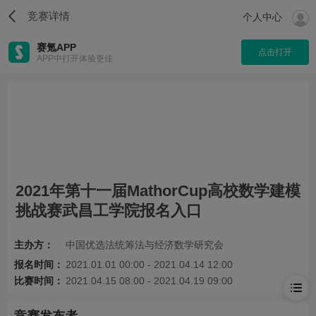
竞赛详情
个人中心
赛氪APP
点击打开
APP中打开体验更佳
2021年第十一届MathorCup高校数学建模
挑战赛武昌工学院报名入口
主办方：
中国优选法统筹法与经济数学研究会
报名时间：
2021.01.01 00:00 - 2021.04.14 12:00
比赛时间：
2021.04.15 08:00 - 2021.04.19 09:00