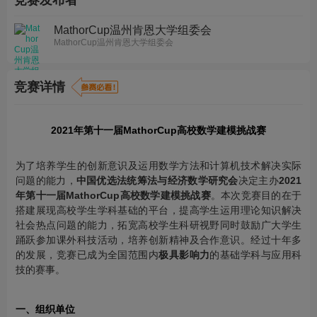
竞赛发布者
MathorCup温州肯恩大学组委会
MathorCup温州肯恩大学组委会
竞赛详情
2021年第十一届MathorCup高校数学建模挑战赛
为了培养学生的创新意识及运用数学方法和计算机技术解决实际
问题的能力，
中国优选法统筹法与经济数学研究会
决定主办
2021
年第十一届MathorCup高校数学建模挑战赛
。本次竞赛目的在于
搭建展现高校学生学科基础的平台，提高学生运用理论知识解决
社会热点问题的能力，拓宽高校学生科研视野同时鼓励广大学生
踊跃参加课外科技活动，培养创新精神及合作意识。经过十年多
的发展，竞赛已成为全国范围内
极具影响力
的基础学科与应用科
技的赛事。
一、组织单位