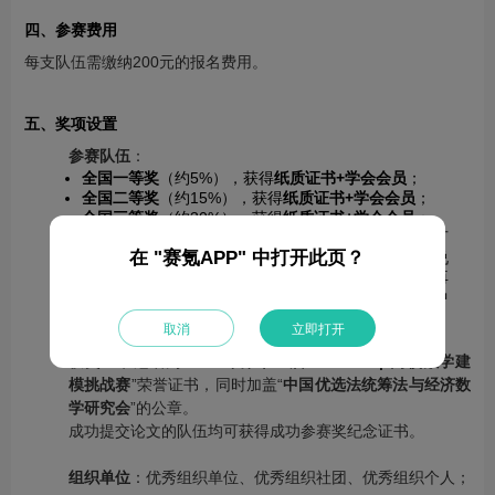
四、参赛费用
每支队伍需缴纳200元的报名费用。
五、奖项设置
参赛队伍
：
全国一等奖
（约5%），获得
纸质证书+学会会员
；
全国二等奖
（约15%），获得
纸质证书+学会会员
；
全国三等奖
（约30%），获得
纸质证书+学会会员
；
赛后研究基金
（支持12个团队，获得一等奖的队伍可
在 "赛氪APP" 中打开此页？
以申请参加赛后研究，组委会根据竞赛成绩和申请说
明书进行评选，入围团队可先获得部分启动资金，再
根据研究成果支持
3000-10000元
的研究经费，并从中
选拔
4支队伍
获得“
MathorCup”奖杯
）
取消
立即打开
获奖证书冠名为“
2021年第十一届MathorCup高校数学建
模挑战赛
”荣誉证书，同时加盖“
中国优选法统筹法与经济数
学研究会
”的公章。
成功提交论文的队伍均可获得成功参赛奖纪念证书。
组织单位
：优秀组织单位、优秀组织社团、优秀组织个人；