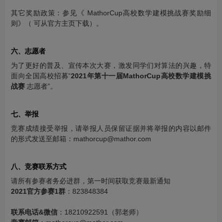
其它奖励政策：参见《 MathorCup高校数学建模挑战赛奖励细
则》（ 可从官方主页下载）。
六、志愿者
为了更好的普及、宣传本次大赛，激发同学们对算法的兴趣，特
面向全国高校招募“
2021年第十一届MathorCup高校数学建模挑
战赛
志愿者”。
七、举报
竞赛成绩接受举报，请举报人员保留证据并将举报的内容以邮件
的形式发送至邮箱：mathorcup@mathor.com
八、竞赛联系方式
请所有参赛者务必进群，第一时间获取竞赛最新通知
2021官方参赛1群
：823848384
联系电话&微信
：18210922591（郭老师）