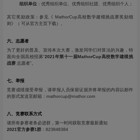
组织单位
：优秀组织单位、优秀组织社团、优秀组织个人；
其它奖励政策：参见《 MathorCup高校数学建模挑战赛奖励细
则》（ 可从官方主页下载）。
六、志愿者
为了更好的普及、宣传本次大赛，激发同学们对算法的兴趣，特
面向全国高校招募“
2021年第十一届MathorCup高校数学建模挑
战赛
志愿者”。
七、举报
竞赛成绩接受举报，请举报人员保留证据并将举报的内容以邮件
的形式发送至邮箱：mathorcup@mathor.com
八、竞赛联系方式
请所有参赛者务必进群，第一时间获取竞赛最新通知
2021官方参赛1群
：823848384