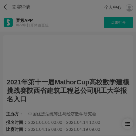
竞赛详情
个人中心
赛氪APP
点击打开
APP中打开体验更佳
2021年第十一届MathorCup高校数学建模
挑战赛陕西省建筑工程总公司职工大学报
名入口
主办方：
中国优选法统筹法与经济数学研究会
报名时间：
2021.01.01 00:00 - 2021.04.14 12:00
比赛时间：
2021.04.15 08:00 - 2021.04.19 09:00