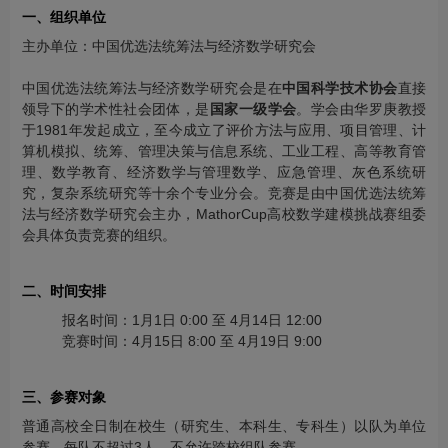
一、组织单位
主办单位：中国优选法统筹法与经济数学研究会
中国优选法统筹法与经济数学研究会是在
中国科学技术协会
直接
领导下的学术性社会团体，是
国家一级学会
。学会由华罗庚教授
于1981年发起成立，至今成立了评价方法与应用、项目管理、计
算机模拟、统筹、管理决策与信息系统、工业工程、高等教育管
理、数学教育、经济数学与管理数学、应急管理、灰色系统研
究，复杂系统研究等十余个专业分会。竞赛是由中国优选法统筹
法与经济数学研究会主办，MathorCup高校数学建模挑战赛组委
会具体负责竞赛的组织。
二、时间安排
报名时间：1月1日 0:00 至 4月14日 12:00
竞赛时间：4月15日 8:00 至 4月19日 9:00
三、参赛对象
普通高校全日制在校生（研究生、本科生、专科生）以队为单位
参赛，每队不超过3人，不允许跨校组队参赛。