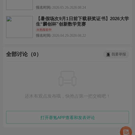
报名时间:
2026.05.26-2026.08.24
【暑假场次9月1日前下载获奖证书】2026大学
生“麟创杯”创新数学竞赛
火热报名中
报名时间:
2026.04.29-2026.08.22
全部讨论（0）
我要举报
还木有观点发布哦，快抢占第一把交椅吧！
打开赛氪APP查看和发表评论