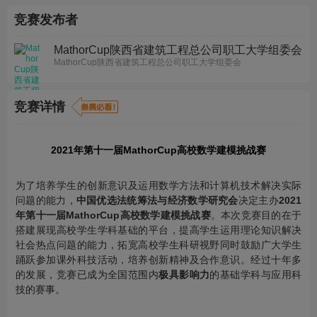
竞赛发布者
MathorCup陕西省建筑工程总公司职工大学组委会
MathorCup陕西省建筑工程总公司职工大学组委会
竞赛详情
2021年第十一届MathorCup高校数学建模挑战赛
为了培养学生的创新意识及运用数学方法和计算机技术解决实际
问题的能力，
中国优选法统筹法与经济数学研究会
决定主办
2021
年第十一届MathorCup高校数学建模挑战赛
。本次竞赛目的在于
搭建展现高校学生学科基础的平台，提高学生运用理论知识解决
社会热点问题的能力，拓宽高校学生科研视野同时鼓励广大学生
踊跃参加课外科技活动，培养创新精神及合作意识。经过十年多
的发展，竞赛已成为全国范围内
极具影响力
的基础学科与应用科
技的赛事。