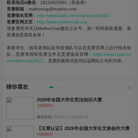
联系电话&微信
：18210922591（郭老师）
竞赛邮箱
：mathorcup@mathor.com
竞赛报名官网
：
http://www.saikr.com/mathorcup/202
1
竞赛官网主页
：
http://www.mathorcup.org
请参赛同学关注MathorCup微信公众号，第一时间获取赛题、最
新通知及获奖名单！
参赛学生、指导老师以及学校领队可以在竞赛官网上自行报名组
队，竞赛章程和竞赛文件见竞赛报名官网：
https://www.saikr.co
m/mathorcup/2021
，竞赛的最新消息均以该网站公布的为准。
猜你喜欢
2026年全国大学生宪法知识大赛
火热报名中
报名时间:
2026.05.13-2026.08.30
【五章认证】2026年全国大学生文旅创作大赛
火热报名中