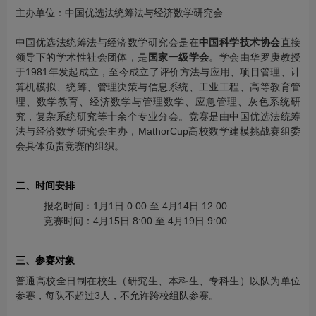
主办单位：中国优选法统筹法与经济数学研究会
中国优选法统筹法与经济数学研究会是在
中国科学技术协会
直接
领导下的学术性社会团体，是
国家一级学会
。学会由华罗庚教授
于1981年发起成立，至今成立了评价方法与应用、项目管理、计
算机模拟、统筹、管理决策与信息系统、工业工程、高等教育管
理、数学教育、经济数学与管理数学、应急管理、灰色系统研
究，复杂系统研究等十余个专业分会。竞赛是由中国优选法统筹
法与经济数学研究会主办，MathorCup高校数学建模挑战赛组委
会具体负责竞赛的组织。
二、时间安排
报名时间：1月1日 0:00 至 4月14日 12:00
竞赛时间：4月15日 8:00 至 4月19日 9:00
三、参赛对象
普通高校全日制在校生（研究生、本科生、专科生）以队为单位
参赛，每队不超过3人，不允许跨校组队参赛。