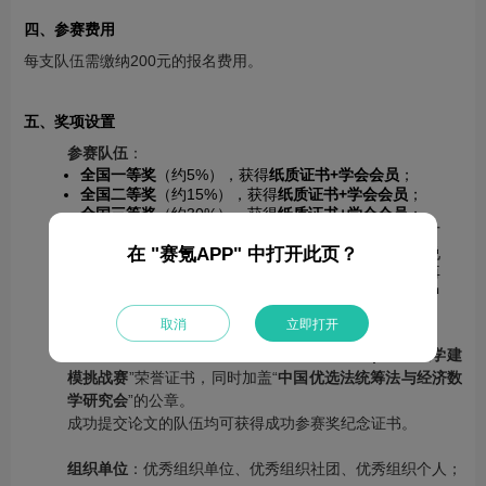
四、参赛费用
每支队伍需缴纳200元的报名费用。
五、奖项设置
参赛队伍
：
全国一等奖
（约5%），获得
纸质证书+学会会员
；
全国二等奖
（约15%），获得
纸质证书+学会会员
；
全国三等奖
（约30%），获得
纸质证书+学会会员
；
赛后研究基金
（支持12个团队，获得一等奖的队伍可
在 "赛氪APP" 中打开此页？
以申请参加赛后研究，组委会根据竞赛成绩和申请说
明书进行评选，入围团队可先获得部分启动资金，再
根据研究成果支持
3000-10000元
的研究经费，并从中
选拔
4支队伍
获得“
MathorCup”奖杯
）
取消
立即打开
获奖证书冠名为“
2021年第十一届MathorCup高校数学建
模挑战赛
”荣誉证书，同时加盖“
中国优选法统筹法与经济数
学研究会
”的公章。
成功提交论文的队伍均可获得成功参赛奖纪念证书。
组织单位
：优秀组织单位、优秀组织社团、优秀组织个人；