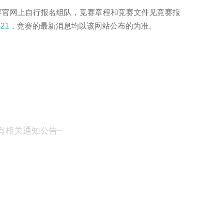
赛官网上自行报名组队，竞赛章程和竞赛文件见竞赛报
021
，竞赛的最新消息均以该网站公布的为准。
有相关通知公告~