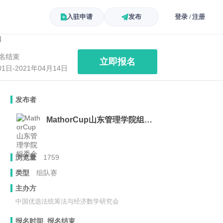
入驻申请
发布
登录 / 注册
名结束
立即报名
01日-2021年04月14日
发布者
MathorCup山东管理学院组委会
浏览量
1759
类型
组队赛
主办方
中国优选法统筹法与经济数学研究会
报名时间 报名结束