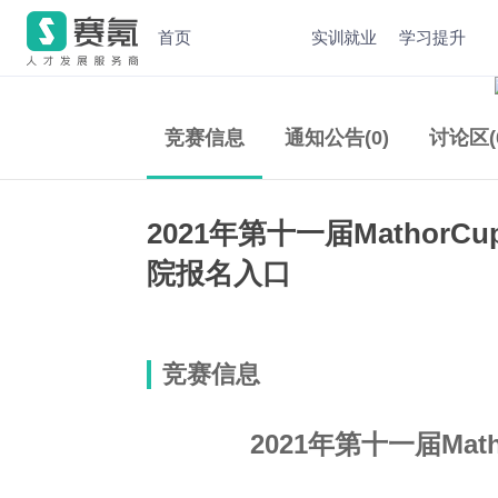
首页
实训就业
学习提升
竞赛信息
通知公告(0)
讨论区(
2021年第十一届Matho
院报名入口
竞赛信息
2021年第十一届Ma