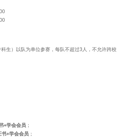
00
00
专科生）以队为单位参赛，每队不超过3人，不允许跨校
书+学会会员
；
证书+学会会员
；