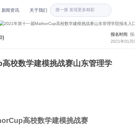
新闻资讯
关于我们
报名时间
报
0
)
2021年01月
rCup高校数学建模挑战赛山东管理学
thorCup高校数学建模挑战赛