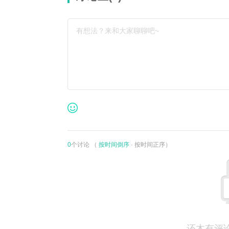
有想法？来和大家聊聊吧~
0
个讨论 （
按时间倒序
·
按时间正序
）
还木有评