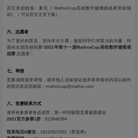
其它奖励政策：参见《 MathorCup高校数学建模挑战赛奖励细
则》（ 可从官方主页下载）。
六、志愿者
为了更好的普及、宣传本次大赛，激发同学们对算法的兴趣，特
面向全国高校招募“
2021年第十一届MathorCup高校数学建模挑
战赛
志愿者”。
七、举报
竞赛成绩接受举报，请举报人员保留证据并将举报的内容以邮件
的形式发送至邮箱：mathorcup@mathor.com
八、竞赛联系方式
请所有参赛者务必进群，第一时间获取竞赛最新通知
2021官方参赛1群
：823848384
联系电话&微信
：18210922591（郭老师）