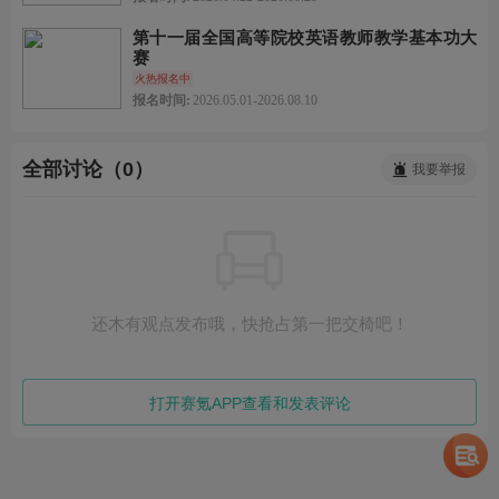
第十一届全国高等院校英语教师教学基本功大
赛
火热报名中
报名时间:
2026.05.01-2026.08.10
全部讨论（0）
我要举报
还木有观点发布哦，快抢占第一把交椅吧！
打开赛氪APP查看和发表评论