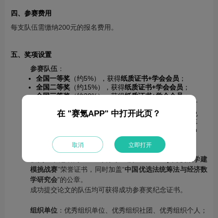
四、参赛费用
每支队伍需缴纳200元的报名费用。
五、奖项设置
参赛队伍
：
全国一等奖
（约5%），获得
纸质证书+学会会员
；
全国二等奖
（约15%），获得
纸质证书+学会会员
；
全国三等奖
（约30%），获得
纸质证书+学会会员
；
赛后研究基金
（支持12个团队，获得一等奖的队伍可
在 "赛氪APP" 中打开此页？
以申请参加赛后研究，组委会根据竞赛成绩和申请说
明书进行评选，入围团队可先获得部分启动资金，再
根据研究成果支持
3000-10000元
的研究经费，并从中
选拔
4支队伍
获得“
MathorCup”奖杯
）
取消
立即打开
获奖证书冠名为“
2021年第十一届MathorCup高校数学建
模挑战赛
”荣誉证书，同时加盖“
中国优选法统筹法与经济数
学研究会
”的公章。
成功提交论文的队伍均可获得成功参赛奖纪念证书。
组织单位
：优秀组织单位、优秀组织社团、优秀组织个人；