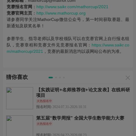
竞赛邮箱
：mathorcup@mathor.com
竞赛报名官网
：
http://www.saikr.com/mathorcup/202
1
竞赛官网主页
：
http://www.mathorcup.org
请参赛同学关注MathorCup微信公众号，第一时间获取赛题、最
新通知及获奖名单！
参赛学生、指导老师以及学校领队可以在竞赛官网上自行报名组
队，竞赛章程和竞赛文件见竞赛报名官网：
https://www.saikr.co
m/mathorcup/2021
，竞赛的最新消息均以该网站公布的为准。
猜你喜欢
【实践证明+名师推荐信+论文发表】在线科研
项目
火热报名中
报名时间:
2024.07.31-2026.10.31
第五届“数学周报” 全国大学生数学能力大赛
火热报名中
报名时间:
2026.04.22-2026.08.23