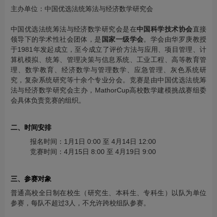
主办单位：中国优选法统筹法与经济数学研究会
中国优选法统筹法与经济数学研究会是在
中国科学技术协会
直接
领导下的学术性社会团体，是
国家一级学会
。学会由华罗庚教授
于1981年发起成立，至今成立了评价方法与应用、项目管理、计
算机模拟、统筹、管理决策与信息系统、工业工程、高等教育管
理、数学教育、经济数学与管理数学、应急管理、灰色系统研
究，复杂系统研究等十余个专业分会。竞赛是由中国优选法统筹
法与经济数学研究会主办，MathorCup高校数学建模挑战赛组委
会具体负责竞赛的组织。
二、时间安排
报名时间：1月1日 0:00 至 4月14日 12:00
竞赛时间：4月15日 8:00 至 4月19日 9:00
三、参赛对象
普通高校全日制在校生（研究生、本科生、专科生）以队为单位
参赛，每队不超过3人，不允许跨校组队参赛。