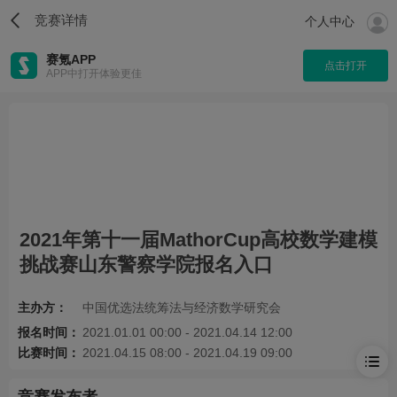
竞赛详情
个人中心
赛氪APP
点击打开
APP中打开体验更佳
2021年第十一届MathorCup高校数学建模
挑战赛山东警察学院报名入口
主办方：
中国优选法统筹法与经济数学研究会
报名时间：
2021.01.01 00:00 - 2021.04.14 12:00
比赛时间：
2021.04.15 08:00 - 2021.04.19 09:00