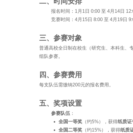
二、时间安排
报名时间：1月1日 0:00 至 4月14日 12:
竞赛时间：4月15日 8:00 至 4月19日 9:
三、参赛对象
普通高校全日制在校生（研究生、本科生、
组队参赛。
四、参赛费用
每支队伍需缴纳200元的报名费用。
五、奖项设置
参赛队伍
：
全国一等奖
（约5%），获得
纸质证
全国二等奖
（约15%），获得
纸质