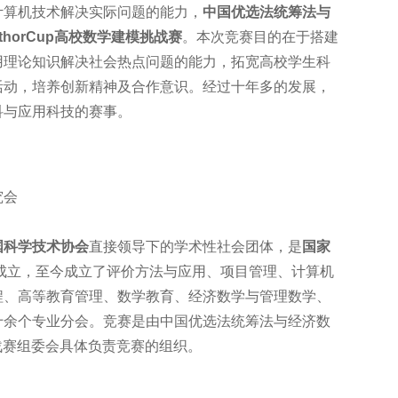
计算机技术解决实际问题的能力，
中国优选法统筹法与
athorCup高校数学建模挑战赛
。本次竞赛目的在于搭建
用理论知识解决社会热点问题的能力，拓宽高校学生科
活动，培养创新精神及合作意识。经过十年多的发展，
科与应用科技的赛事。
究会
国科学技术协会
直接领导下的学术性社会团体，是
国家
起成立，至今成立了评价方法与应用、项目管理、计算机
程、高等教育管理、数学教育、经济数学与管理数学、
十余个专业分会。竞赛是由中国优选法统筹法与经济数
挑战赛组委会具体负责竞赛的组织。