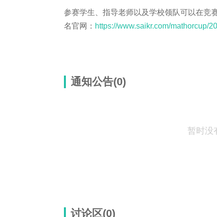
参赛学生、指导老师以及学校领队可以在竞
名官网：
https://www.saikr.com/mathorcup/2
通知公告(0)
暂时没
讨论区(
0
)