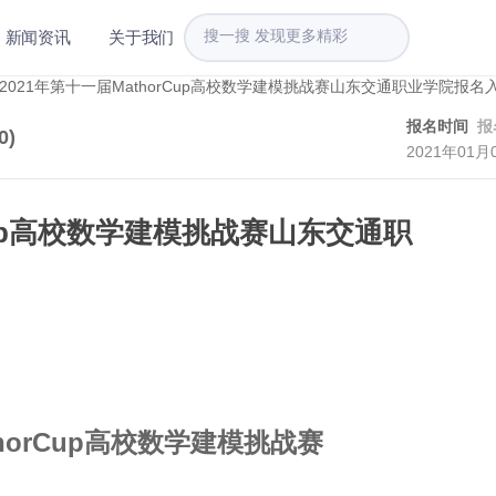
新闻资讯
关于我们
报名时间
报
0
)
2021年01月
rCup高校数学建模挑战赛山东交通职
thorCup高校数学建模挑战赛