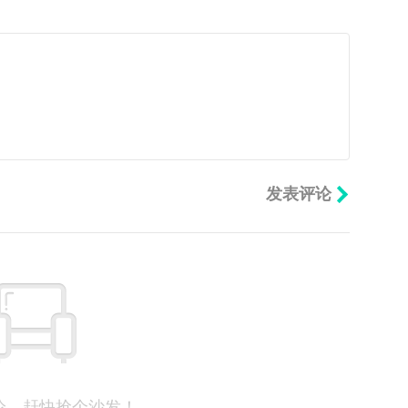
论，赶快抢个沙发！