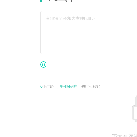
有想法？来和大家聊聊吧~
0
个讨论 （
按时间倒序
·
按时间正序
）
还木有评