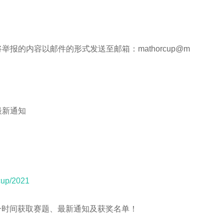
报的内容以邮件的形式发送至邮箱：mathorcup@m
最新通知
cup/202
1
，第一时间获取赛题、最新通知及获奖名单！