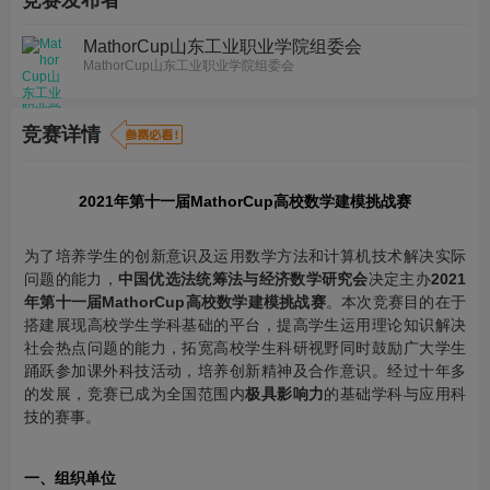
竞赛发布者
MathorCup山东工业职业学院组委会
MathorCup山东工业职业学院组委会
竞赛详情
2021年第十一届MathorCup高校数学建模挑战赛
为了培养学生的创新意识及运用数学方法和计算机技术解决实际
问题的能力，
中国优选法统筹法与经济数学研究会
决定主办
2021
年第十一届MathorCup高校数学建模挑战赛
。本次竞赛目的在于
搭建展现高校学生学科基础的平台，提高学生运用理论知识解决
社会热点问题的能力，拓宽高校学生科研视野同时鼓励广大学生
踊跃参加课外科技活动，培养创新精神及合作意识。经过十年多
的发展，竞赛已成为全国范围内
极具影响力
的基础学科与应用科
技的赛事。
一、组织单位