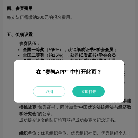
四、参赛费用
每支队伍需缴纳200元的报名费用。
五、奖项设置
参赛队伍
：
全国一等奖
（约5%），获得
纸质证书+学会会员
；
全国二等奖
（约15%），获得
纸质证书+学会会员
；
全国三等奖
（约30%），获得
纸质证书+学会会员
；
赛后研究基金
（支持12个团队，获得一等奖的队伍可
在 "赛氪APP" 中打开此页？
以申请参加赛后研究，组委会根据竞赛成绩和申请说
明书进行评选，入围团队可先获得部分启动资金，再
根据研究成果支持
3000-10000元
的研究经费，并从中
选拔
4支队伍
获得“
MathorCup”奖杯
）
取消
立即打开
获奖证书冠名为“
2021年第十一届MathorCup高校数学建
模挑战赛
”荣誉证书，同时加盖“
中国优选法统筹法与经济数
学研究会
”的公章。
成功提交论文的队伍均可获得成功参赛奖纪念证书。
组织单位
：优秀组织单位、优秀组织社团、优秀组织个人；