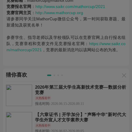
竞赛邮箱
：mathorcup@mathor.com
竞赛报名官网
：
http://www.saikr.com/mathorcup/202
1
竞赛官网主页
：
http://www.mathorcup.org
请参赛同学关注MathorCup微信公众号，第一时间获取赛题、最
新通知及获奖名单！
参赛学生、指导老师以及学校领队可以在竞赛官网上自行报名组
队，竞赛章程和竞赛文件见竞赛报名官网：
https://www.saikr.co
m/mathorcup/2021
，竞赛的最新消息均以该网站公布的为准。
猜你喜欢
2026年第三届大学生高新技术竞赛—数据分析
竞赛
火热报名中
报名时间:
2026.06.15-2026.09.11
【六章证书 | 开学加分】“声释中华”新时代大
学生外宣人才文学素养大赛
火热报名中
报名时间:
2026.06.02-2026.09.05