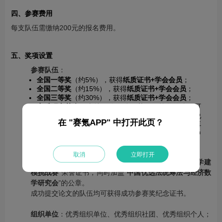
四、参赛费用
每支队伍需缴纳200元的报名费用。
五、奖项设置
参赛队伍
：
全国一等奖
（约5%），获得
纸质证书+学会会员
；
全国二等奖
（约15%），获得
纸质证书+学会会员
；
全国三等奖
（约30%），获得
纸质证书+学会会员
；
赛后研究基金
（支持12个团队，获得一等奖的队伍可
以申请参加赛后研究，组委会根据竞赛成绩和申请说
在 "赛氪APP" 中打开此页？
明书进行评选，入围团队可先获得部分启动资金，再
根据研究成果支持
3000-10000元
的研究经费，并从中
选拔
4支队伍
获得“
MathorCup”奖杯
）
取消
立即打开
获奖证书冠名为“
2021年第十一届MathorCup高校数学建
模挑战赛
”荣誉证书，同时加盖“
中国优选法统筹法与经济数
学研究会
”的公章。
成功提交论文的队伍均可获得成功参赛奖纪念证书。
组织单位
：优秀组织单位、优秀组织社团、优秀组织个人；