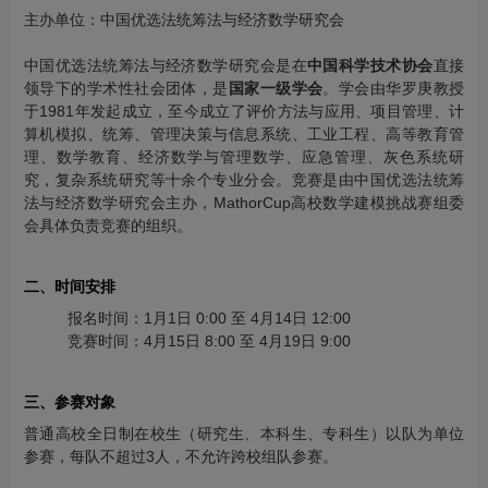
主办单位：中国优选法统筹法与经济数学研究会
中国优选法统筹法与经济数学研究会是在
中国科学技术协会
直接
领导下的学术性社会团体，是
国家一级学会
。学会由华罗庚教授
于1981年发起成立，至今成立了评价方法与应用、项目管理、计
算机模拟、统筹、管理决策与信息系统、工业工程、高等教育管
理、数学教育、经济数学与管理数学、应急管理、灰色系统研
究，复杂系统研究等十余个专业分会。竞赛是由中国优选法统筹
法与经济数学研究会主办，MathorCup高校数学建模挑战赛组委
会具体负责竞赛的组织。
二、时间安排
报名时间：1月1日 0:00 至 4月14日 12:00
竞赛时间：4月15日 8:00 至 4月19日 9:00
三、参赛对象
普通高校全日制在校生（研究生、本科生、专科生）以队为单位
参赛，每队不超过3人，不允许跨校组队参赛。