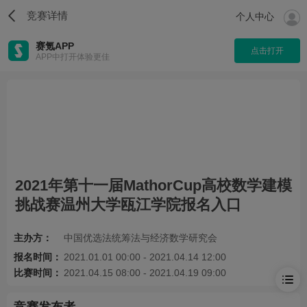
竞赛详情
个人中心
赛氪APP
点击打开
APP中打开体验更佳
2021年第十一届MathorCup高校数学建模
挑战赛温州大学瓯江学院报名入口
主办方：
中国优选法统筹法与经济数学研究会
报名时间：
2021.01.01 00:00 - 2021.04.14 12:00
比赛时间：
2021.04.15 08:00 - 2021.04.19 09:00