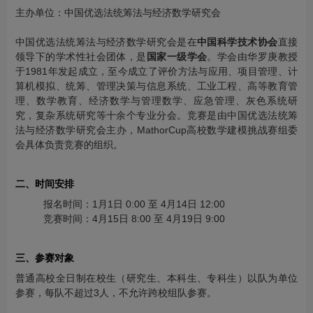
主办单位：中国优选法统筹法与经济数学研究会
中国优选法统筹法与经济数学研究会是在
中国科学技术协会
直接
领导下的学术性社会团体，是
国家一级学会
。学会由华罗庚教授
于1981年发起成立，至今成立了评价方法与应用、项目管理、计
算机模拟、统筹、管理决策与信息系统、工业工程、高等教育管
理、数学教育、经济数学与管理数学、应急管理、灰色系统研
究，复杂系统研究等十余个专业分会。竞赛是由中国优选法统筹
法与经济数学研究会主办，MathorCup高校数学建模挑战赛组委
会具体负责竞赛的组织。
二、时间安排
报名时间：1月1日 0:00 至 4月14日 12:00
竞赛时间：4月15日 8:00 至 4月19日 9:00
三、参赛对象
普通高校全日制在校生（研究生、本科生、专科生）以队为单位
参赛，每队不超过3人，不允许跨校组队参赛。