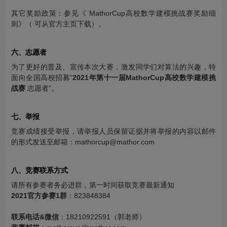
其它奖励政策：参见《 MathorCup高校数学建模挑战赛奖励细
则》（ 可从官方主页下载）。
六、志愿者
为了更好的普及、宣传本次大赛，激发同学们对算法的兴趣，特
面向全国高校招募“
2021年第十一届MathorCup高校数学建模挑
战赛
志愿者”。
七、举报
竞赛成绩接受举报，请举报人员保留证据并将举报的内容以邮件
的形式发送至邮箱：mathorcup@mathor.com
八、竞赛联系方式
请所有参赛者务必进群，第一时间获取竞赛最新通知
2021官方参赛1群
：823848384
联系电话&微信
：18210922591（郭老师）