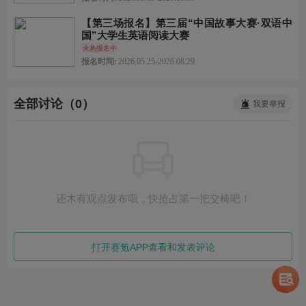
【第三场报名】第三届“中国故事大赛·双语中
国”大学生英语阅读大赛
火热报名中
报名时间:
2026.05.25-2026.08.29
全部讨论（0）
我要举报
还木有观点发布哦，快抢占第一把交椅吧！
打开赛氪APP查看和发表评论