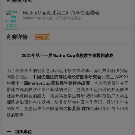
竞赛发布者
MathorCup湖北第二师范学院组委会
MathorCup湖北第二师范学院组委会
竞赛详情
2021年第十一届MathorCup高校数学建模挑战赛
为了培养学生的创新意识及运用数学方法和计算机技术解决实际
问题的能力，
中国优选法统筹法与经济数学研究会
决定主办
2021
年第十一届MathorCup高校数学建模挑战赛
。本次竞赛目的在于
搭建展现高校学生学科基础的平台，提高学生运用理论知识解决
社会热点问题的能力，拓宽高校学生科研视野同时鼓励广大学生
踊跃参加课外科技活动，培养创新精神及合作意识。经过十年多
的发展，竞赛已成为全国范围内
极具影响力
的基础学科与应用科
技的赛事。
一、组织单位