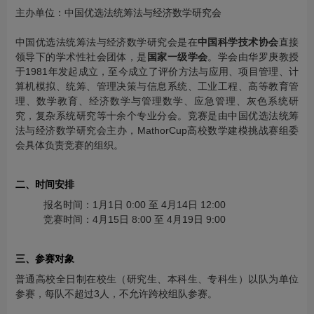
主办单位：中国优选法统筹法与经济数学研究会
中国优选法统筹法与经济数学研究会是在
中国科学技术协会
直接
领导下的学术性社会团体，是
国家一级学会
。学会由华罗庚教授
于1981年发起成立，至今成立了评价方法与应用、项目管理、计
算机模拟、统筹、管理决策与信息系统、工业工程、高等教育管
理、数学教育、经济数学与管理数学、应急管理、灰色系统研
究，复杂系统研究等十余个专业分会。竞赛是由中国优选法统筹
法与经济数学研究会主办，MathorCup高校数学建模挑战赛组委
会具体负责竞赛的组织。
二、时间安排
报名时间：1月1日 0:00 至 4月14日 12:00
竞赛时间：4月15日 8:00 至 4月19日 9:00
三、参赛对象
普通高校全日制在校生（研究生、本科生、专科生）以队为单位
参赛，每队不超过3人，不允许跨校组队参赛。