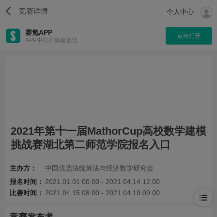
竞赛详情
个人中心
赛氪APP
点击打开
APP中打开体验更佳
2021年第十一届MathorCup高校数学建模
挑战赛湖北第二师范学院报名入口
主办方：
中国优选法统筹法与经济数学研究会
报名时间：
2021.01.01 00:00 - 2021.04.14 12:00
比赛时间：
2021.04.15 08:00 - 2021.04.19 09:00