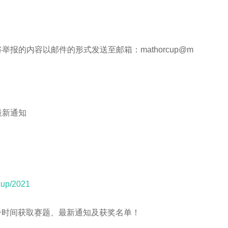
报的内容以邮件的形式发送至邮箱：mathorcup@m
最新通知
cup/202
1
，第一时间获取赛题、最新通知及获奖名单！