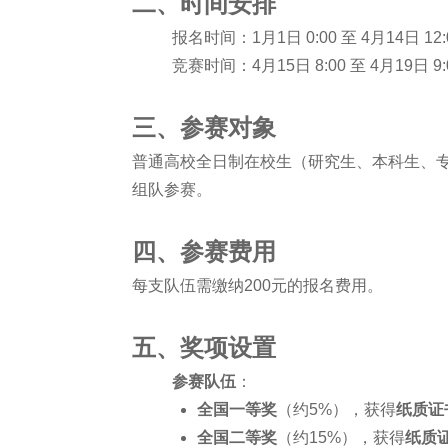
二、时间安排
报名时间：1月1日 0:00 至 4月14日 12:
竞赛时间：4月15日 8:00 至 4月19日 9:
三、参赛对象
普通高校全日制在校生（研究生、本科生、
组队参赛。
四、参赛费用
每支队伍需缴纳200元的报名费用。
五、奖项设置
参赛队伍
：
全国一等奖
（约5%），获得
纸质证
全国二等奖
（约15%），获得
纸质