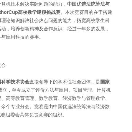
计算机技术解决实际问题的能力，
中国优选法统筹法与
athorCup高校数学建模挑战赛
。本次竞赛目的在于搭建
用理论知识解决社会热点问题的能力，拓宽高校学生科
活动，培养创新精神及合作意识。经过十年多的发展，
科与应用科技的赛事。
究会
国科学技术协会
直接领导下的学术性社会团体，是
国家
起成立，至今成立了评价方法与应用、项目管理、计算机
程、高等教育管理、数学教育、经济数学与管理数学、
十余个专业分会。竞赛是由中国优选法统筹法与经济数
挑战赛组委会具体负责竞赛的组织。