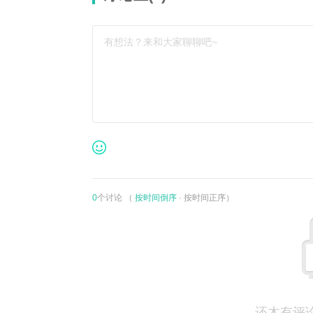
有想法？来和大家聊聊吧~
0
个讨论 （
按时间倒序
·
按时间正序
）
还木有评