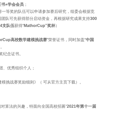
证书+学会会员
；
获得一等奖的队伍可以申请参加赛后研究，组委会根据竞
围团队可先获得部分启动资金，再根据研究成果支持
300
4支队伍
获得“
MathorCup”奖杯
）
horCup高校数学建模挑战赛
”荣誉证书，同时加盖“
中国
章。
奖纪念证书。
团、优秀组织个人；
数学建模挑战赛奖励细则》（ 可从官方主页下载）。
对算法的兴趣，特面向全国高校招募“
2021年第十一届