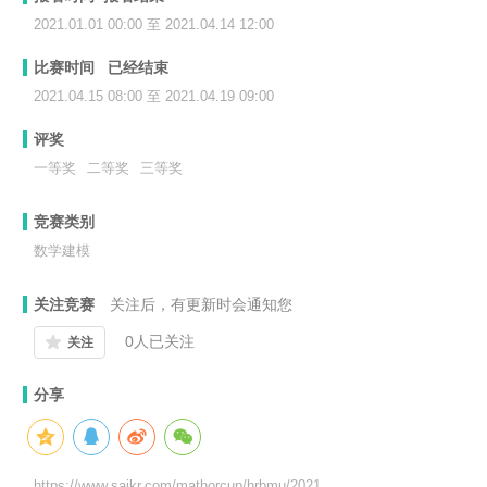
2021.01.01 00:00 至 2021.04.14 12:00
比赛时间 已经结束
2021.04.15 08:00 至 2021.04.19 09:00
评奖
一等奖
二等奖
三等奖
竞赛类别
数学建模
关注竞赛
关注后，有更新时会通知您
0
人已关注
关注
分享
https://www.saikr.com/mathorcup/hrbmu/2021