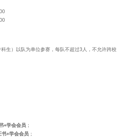
00
00
专科生）以队为单位参赛，每队不超过3人，不允许跨校
书+学会会员
；
证书+学会会员
；