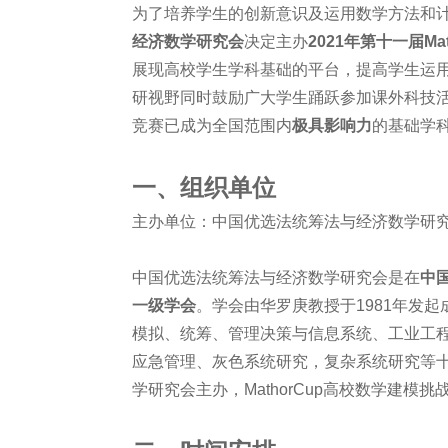
为了培养学生的创新意识及运用数学方法和
经济数学研究会
决定主办
2021年第十一届M
展现高校学生学科基础的平台，提高学生运
研视野同时鼓励广大学生踊跃参加课外科技
竞赛已成为全国范围内
极具影响力
的基础学
一、组织单位
主办单位：中国优选法统筹法与经济数学研
中国优选法统筹法与经济数学研究会是在
中
一级学会
。学会由华罗庚教授于1981年发
模拟、统筹、管理决策与信息系统、工业工
应急管理、灰色系统研究，复杂系统研究等
学研究会主办，MathorCup高校数学建模