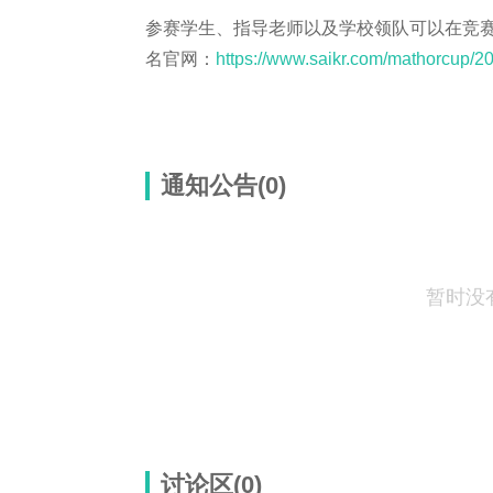
参赛学生、指导老师以及学校领队可以在竞
名官网：
https://www.saikr.com/mathorcup/2
通知公告(0)
暂时没
讨论区(
0
)