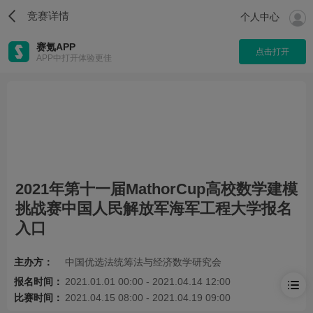
竞赛详情
个人中心
赛氪APP
点击打开
APP中打开体验更佳
2021年第十一届MathorCup高校数学建模
挑战赛中国人民解放军海军工程大学报名
入口
主办方：
中国优选法统筹法与经济数学研究会
报名时间：
2021.01.01 00:00 - 2021.04.14 12:00
比赛时间：
2021.04.15 08:00 - 2021.04.19 09:00