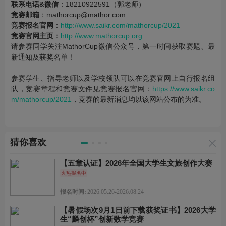
联系电话&微信
：18210922591（郭老师）
竞赛邮箱
：mathorcup@mathor.com
竞赛报名官网
：
http://www.saikr.com/mathorcup/202
1
竞赛官网主页
：
http://www.mathorcup.org
请参赛同学关注MathorCup微信公众号，第一时间获取赛题、最
新通知及获奖名单！
参赛学生、指导老师以及学校领队可以在竞赛官网上自行报名组
队，竞赛章程和竞赛文件见竞赛报名官网：
https://www.saikr.co
m/mathorcup/2021
，竞赛的最新消息均以该网站公布的为准。
猜你喜欢
【五章认证】2026年全国大学生文旅创作大赛
火热报名中
报名时间:
2026.05.26-2026.08.24
【暑假场次9月1日前下载获奖证书】2026大学
生“麟创杯”创新数学竞赛