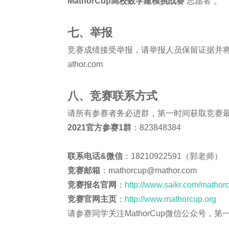
MathorCup高校数学建模挑战赛
志愿者”。
七、举报
竞赛成绩接受举报，请举报人员保留证据并将举
athor.com
八、竞赛联系方式
请所有参赛者务必进群，第一时间获取竞赛
2021官方参赛1群
：823848384
联系电话&微信
：18210922591（郭老师）
竞赛邮箱
：mathorcup@mathor.com
竞赛报名官网
：
http://www.saikr.com/mathor
竞赛官网主页
：
http://www.mathorcup.org
请参赛同学关注MathorCup微信公众号