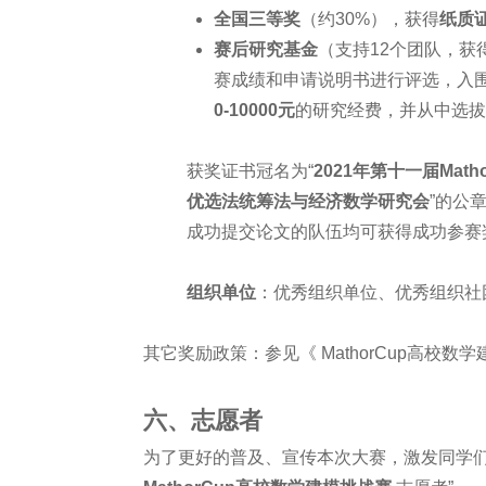
全国三等奖
（约30%），获得
纸质
赛后研究基金
（支持12个团队，
赛成绩和申请说明书进行评选，入
0-10000元
的研究经费，并从中选拔
获奖证书冠名为“
2021年第十一届Mat
优选法统筹法与经济数学研究会
”的公
成功提交论文的队伍均可获得成功参赛
组织单位
：优秀组织单位、优秀组织社
其它奖励政策：参见《 MathorCup高校
六、志愿者
为了更好的普及、宣传本次大赛，激发同学们