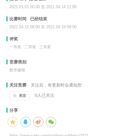
2021.01.01 00:00 至 2021.04.14 12:00
比赛时间 已经结束
2021.04.15 08:00 至 2021.04.19 09:00
评奖
一等奖
二等奖
三等奖
竞赛类别
数学建模
关注竞赛
关注后，有更新时会通知您
0
人已关注
关注
分享
https://www.saikr.com/mathorcup/hbmu/2021