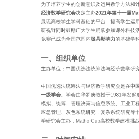
为了培养学生的创新意识及运用数学方法和
经济数学研究会
决定主办
2021年第十一届M
展现高校学生学科基础的平台，提高学生运
研视野同时鼓励广大学生踊跃参加课外科技
竞赛已成为全国范围内
极具影响力
的基础学
一、组织单位
主办单位：中国优选法统筹法与经济数学研
中国优选法统筹法与经济数学研究会是在
中
一级学会
。学会由华罗庚教授于1981年发
模拟、统筹、管理决策与信息系统、工业工
应急管理、灰色系统研究，复杂系统研究等
学研究会主办，MathorCup高校数学建模