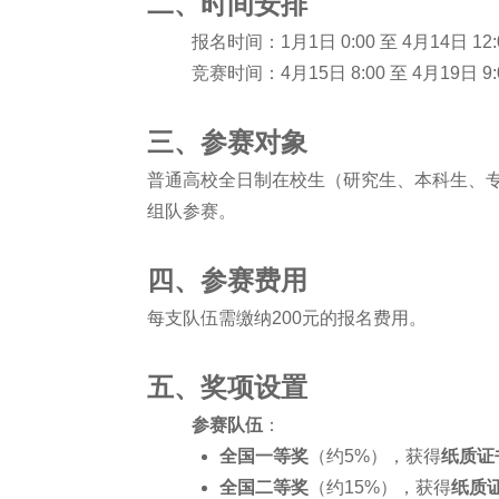
二、时间安排
报名时间：1月1日 0:00 至 4月14日 12:
竞赛时间：4月15日 8:00 至 4月19日 9:
三、参赛对象
普通高校全日制在校生（研究生、本科生、
组队参赛。
四、参赛费用
每支队伍需缴纳200元的报名费用。
五、奖项设置
参赛队伍
：
全国一等奖
（约5%），获得
纸质证
全国二等奖
（约15%），获得
纸质