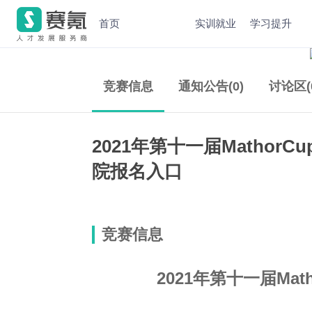
首页
实训就业
学习提升
竞赛信息
通知公告(0)
讨论区(
2021年第十一届Matho
院报名入口
竞赛信息
2021年第十一届Ma