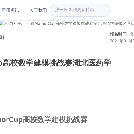
新闻资讯
关于我们
报名时间
报
0
)
2021年01月
rCup高校数学建模挑战赛湖北医药学
thorCup高校数学建模挑战赛