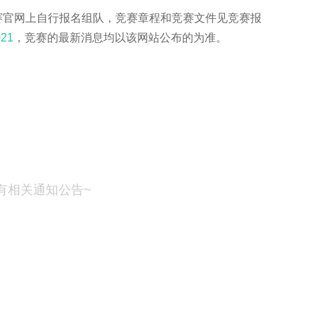
赛官网上自行报名组队，竞赛章程和竞赛文件见竞赛报
021
，竞赛的最新消息均以该网站公布的为准。
有相关通知公告~