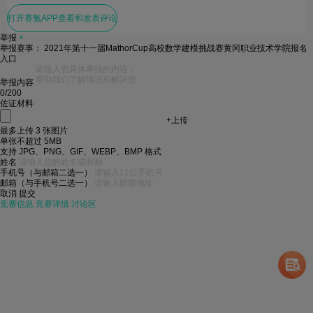
打开赛氪APP查看和发表评论
举报
×
举报赛事：
2021年第十一届MathorCup高校数学建模挑战赛黄冈职业技术学院报名
入口
举报内容
0
/200
佐证材料
+
上传
最多上传 3 张图片
单张不超过 5MB
支持 JPG、PNG、GIF、WEBP、BMP 格式
姓名
手机号
（与邮箱二选一）
邮箱
（与手机号二选一）
取消
提交
竞赛信息
竞赛详情
讨论区