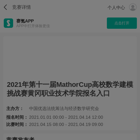
竞赛详情
个人中心
赛氪APP
点击打开
APP中打开体验更佳
2021年第十一届MathorCup高校数学建模
挑战赛黄冈职业技术学院报名入口
主办方：
中国优选法统筹法与经济数学研究会
报名时间：
2021.01.01 00:00 - 2021.04.14 12:00
比赛时间：
2021.04.15 08:00 - 2021.04.19 09:00