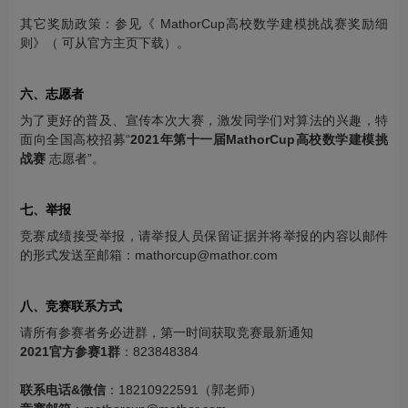
其它奖励政策：参见《 MathorCup高校数学建模挑战赛奖励细
则》（ 可从官方主页下载）。
六、志愿者
为了更好的普及、宣传本次大赛，激发同学们对算法的兴趣，特
面向全国高校招募“
2021年第十一届MathorCup高校数学建模挑
战赛
志愿者”。
七、举报
竞赛成绩接受举报，请举报人员保留证据并将举报的内容以邮件
的形式发送至邮箱：mathorcup@mathor.com
八、竞赛联系方式
请所有参赛者务必进群，第一时间获取竞赛最新通知
2021官方参赛1群
：823848384
联系电话&微信
：18210922591（郭老师）