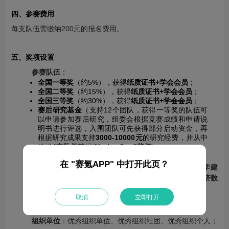
四、参赛费用
每支队伍需缴纳200元的报名费用。
五、奖项设置
参赛队伍
：
全国一等奖
（约5%），获得
纸质证书+学会会员
；
全国二等奖
（约15%），获得
纸质证书+学会会员
；
全国三等奖
（约30%），获得
纸质证书+学会会员
；
赛后研究基金
（支持12个团队，获得一等奖的队伍可
以申请参加赛后研究，组委会根据竞赛成绩和申请说
明书进行评选，入围团队可先获得部分启动资金，再
根据研究成果支持
3000-10000元
的研究经费，并从中
选拔
4支队伍
获得“
MathorCup”奖杯
）
在 "赛氪APP" 中打开此页？
获奖证书冠名为“
2021年第十一届MathorCup高校数学建
模挑战赛
”荣誉证书，同时加盖“
中国优选法统筹法与经济数
学研究会
”的公章。
取消
立即打开
成功提交论文的队伍均可获得成功参赛奖纪念证书。
组织单位
：优秀组织单位、优秀组织社团、优秀组织个人；