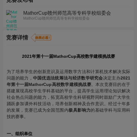
竞赛发布者
MathorCup赣州师范高等专科学校组委会
MathorCup赣州师范高等专科学校组委会
竞赛详情
2021年第十一届MathorCup高校数学建模挑战赛
为了培养学生的创新意识及运用数学方法和计算机技术解决实际
问题的能力，
中国优选法统筹法与经济数学研究会
决定主办
2021
年第十一届MathorCup高校数学建模挑战赛
。本次竞赛目的在于
搭建展现高校学生学科基础的平台，提高学生运用理论知识解决
社会热点问题的能力，拓宽高校学生科研视野同时鼓励广大学生
踊跃参加课外科技活动，培养创新精神及合作意识。经过十年多
的发展，竞赛已成为全国范围内
极具影响力
的基础学科与应用科
技的赛事。
一、组织单位