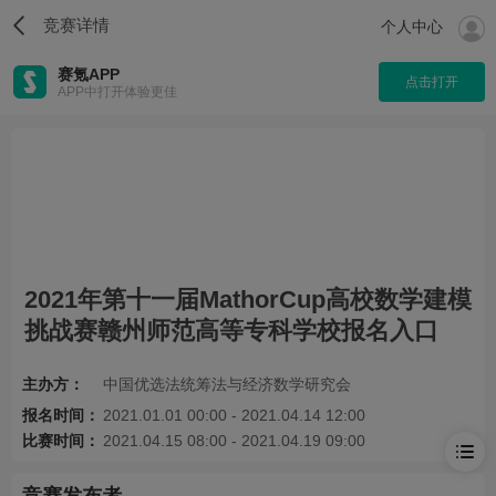
竞赛详情
个人中心
赛氪APP
点击打开
APP中打开体验更佳
2021年第十一届MathorCup高校数学建模
挑战赛赣州师范高等专科学校报名入口
主办方：
中国优选法统筹法与经济数学研究会
报名时间：
2021.01.01 00:00 - 2021.04.14 12:00
比赛时间：
2021.04.15 08:00 - 2021.04.19 09:00