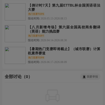
【倒计时7天】第九届ETTBL杯全国英语语法
大赛
热门竞赛TOP6
报名时间:
2026.05.13-2026.08.15
【八月新增考场】第六届全国高校商务翻译
（英语）能力挑战赛
热门竞赛TOP7
报名时间:
2026.04.14-2026.08.30
【暑期热门竞赛即将截止】（城市联赛）计算
机素养赛道
热门竞赛TOP8
报名时间:
2026.06.17-2026.08.09
全部讨论（0）
我要举报