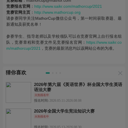
竞赛邮箱
：mathorcup@mathor.com
竞赛报名官网
：
http://www.saikr.com/mathorcup/202
1
竞赛官网主页
：
http://www.mathorcup.org
请参赛同学关注MathorCup微信公众号，第一时间获取赛题、最
新通知及获奖名单！
参赛学生、指导老师以及学校领队可以在竞赛官网上自行报名组
队，竞赛章程和竞赛文件见竞赛报名官网：
https://www.saikr.co
m/mathorcup/2021
，竞赛的最新消息均以该网站公布的为准。
猜你喜欢
2026年第六届《英语世界》杯全国大学生英语
语法大赛
火热报名中
报名时间:
2026.05.11-2026.08.08
2026年全国大学生宪法知识大赛
火热报名中
报名时间:
2026.05.13-2026.08.30