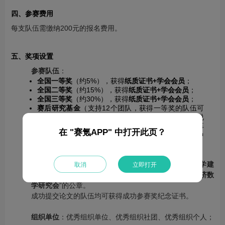
四、参赛费用
每支队伍需缴纳200元的报名费用。
五、奖项设置
参赛队伍
：
全国一等奖
（约5%），获得
纸质证书+学会会员
；
全国二等奖
（约15%），获得
纸质证书+学会会员
；
全国三等奖
（约30%），获得
纸质证书+学会会员
；
赛后研究基金
（支持12个团队，获得一等奖的队伍可
以申请参加赛后研究，组委会根据竞赛成绩和申请说
明书进行评选，入围团队可先获得部分启动资金，再
在 "赛氪APP" 中打开此页？
根据研究成果支持
3000-10000元
的研究经费，并从中
选拔
4支队伍
获得“
MathorCup”奖杯
）
获奖证书冠名为“
2021年第十一届MathorCup高校数学建
取消
立即打开
模挑战赛
”荣誉证书，同时加盖“
中国优选法统筹法与经济数
学研究会
”的公章。
成功提交论文的队伍均可获得成功参赛奖纪念证书。
组织单位
：优秀组织单位、优秀组织社团、优秀组织个人；