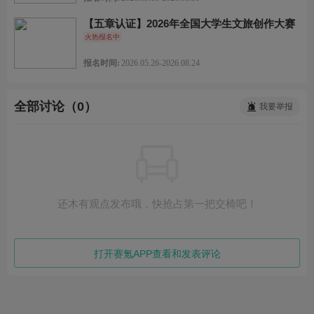
【五章认证】2026年全国大学生文旅创作大赛
火热报名中
报名时间:
2026.05.26-2026.08.24
全部讨论（0）
我要举报
还木有观点发布哦，快抢占第一把交椅吧！
打开赛氪APP查看和发表评论