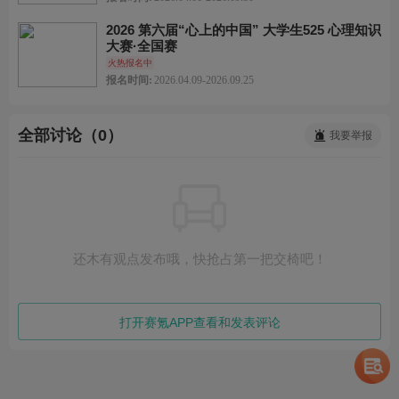
2026 第六届“心上的中国” 大学生525 心理知识
大赛·全国赛
火热报名中
报名时间:
2026.04.09-2026.09.25
全部讨论（0）
我要举报
还木有观点发布哦，快抢占第一把交椅吧！
打开赛氪APP查看和发表评论