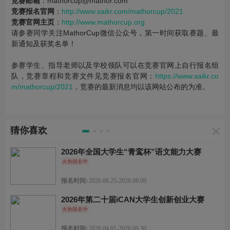
竞赛邮箱
：mathorcup@mathor.com
竞赛报名官网
：
http://www.saikr.com/mathorcup/202
1
竞赛官网主页
：
http://www.mathorcup.org
请参赛同学关注MathorCup微信公众号，第一时间获取赛题、最
新通知及获奖名单！
参赛学生、指导老师以及学校领队可以在竞赛官网上自行报名组
队，竞赛章程和竞赛文件见竞赛报名官网：
https://www.saikr.co
m/mathorcup/2021
，竞赛的最新消息均以该网站公布的为准。
猜你喜欢
2026年全国大学生“青鸾杯”语文能力大赛
火热报名中
报名时间:
2026.06.25-2026.08.09
2026年第二十届iCAN大学生创新创业大赛
火热报名中
报名时间:
2026.04.01-2026.09.30