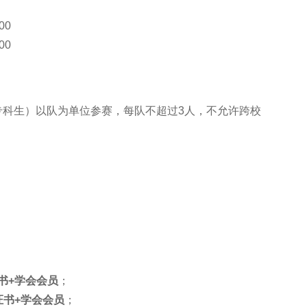
00
00
专科生）以队为单位参赛，每队不超过3人，不允许跨校
书+学会会员
；
证书+学会会员
；