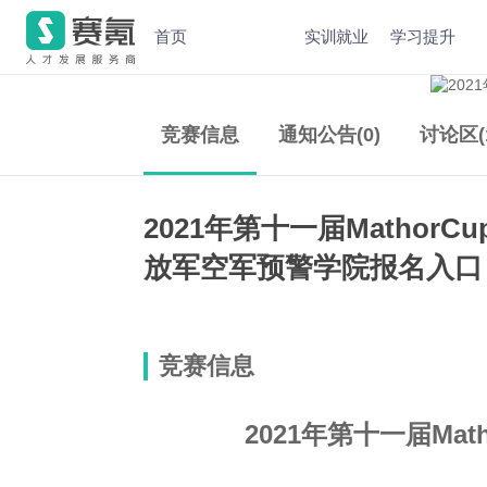
首页
实训就业
学习提升
竞赛信息
通知公告(0)
讨论区(
2021年第十一届Matho
放军空军预警学院报名入口
竞赛信息
2021年第十一届Ma