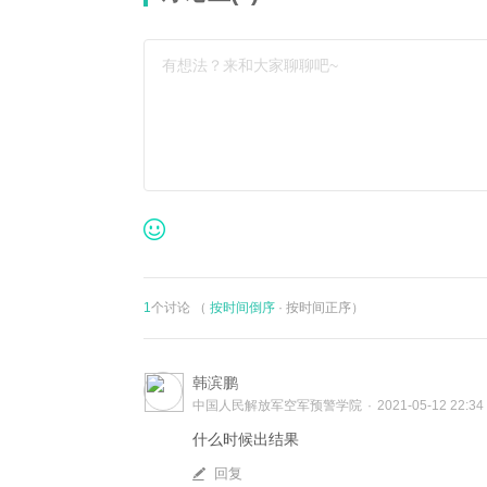
有想法？来和大家聊聊吧~
1
个讨论 （
按时间倒序
·
按时间正序
）
韩滨鹏
中国人民解放军空军预警学院
·
2021-05-12 22:34
什么时候出结果
回复