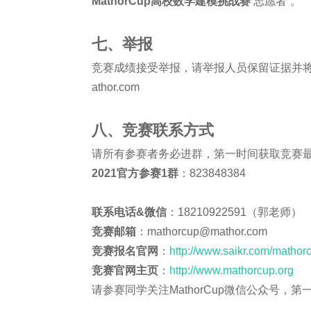
MathorCup高校数学建模挑战赛
志愿者”。
七、举报
竞赛成绩接受举报，请举报人员保留证据并将举
athor.com
八、竞赛联系方式
请所有参赛者务必进群，第一时间获取竞赛
2021官方参赛1群
：823848384
联系电话&微信
：18210922591（郭老师）
竞赛邮箱
：mathorcup@mathor.com
竞赛报名官网
：
http://www.saikr.com/mathor
竞赛官网主页
：
http://www.mathorcup.org
请参赛同学关注MathorCup微信公众号