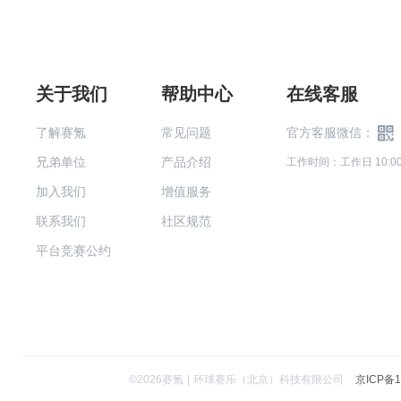
关于我们
帮助中心
在线客服
了解赛氪
常见问题
官方客服微信：
兄弟单位
产品介绍
工作时间：工作日 10:00-
加入我们
增值服务
联系我们
社区规范
平台竞赛公约
©
2026
赛氪
|
环球赛乐（北京）科技有限公司
京ICP备1