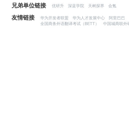
兄弟单位链接
优研升
深蓝学院
天树探界
会氪
友情链接
华为开发者联盟
华为人才发展中心
阿里巴巴
全国商务外语翻译考试（BETT）
中国城商联外研