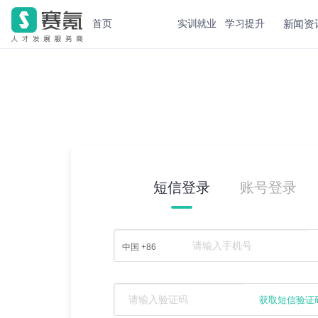
新闻资
首页
实训就业
学习提升
短信登录
账号登录
获取短信验证