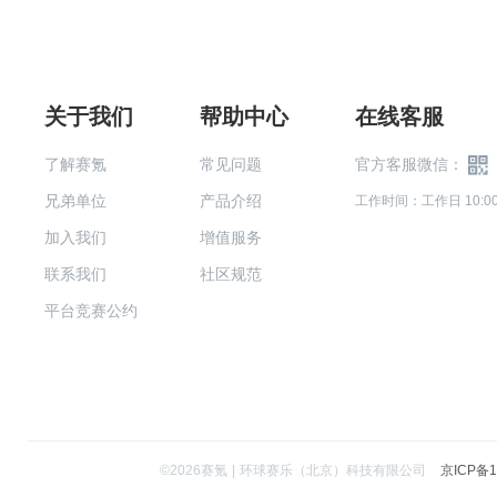
关于我们
帮助中心
在线客服
了解赛氪
常见问题
官方客服微信：
兄弟单位
产品介绍
工作时间：工作日 10:00-
加入我们
增值服务
联系我们
社区规范
平台竞赛公约
©
2026
赛氪
|
环球赛乐（北京）科技有限公司
京ICP备1