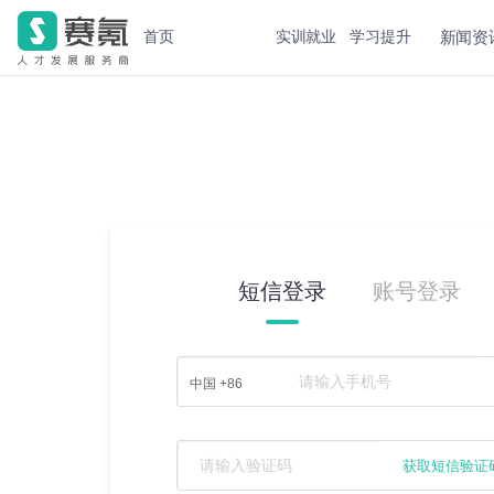
新闻资
首页
实训就业
学习提升
短信登录
账号登录
获取短信验证