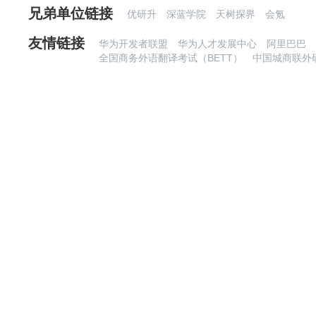
兄弟单位链接
优研升
深蓝学院
天树探界
会氪
友情链接
华为开发者联盟
华为人才发展中心
阿里巴巴
全国商务外语翻译考试（BETT）
中国城商联外研