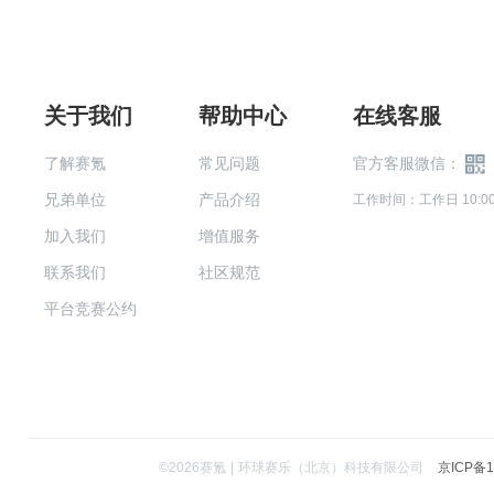
关于我们
帮助中心
在线客服
了解赛氪
常见问题
官方客服微信：
兄弟单位
产品介绍
工作时间：工作日 10:00-
加入我们
增值服务
联系我们
社区规范
平台竞赛公约
©
2026
赛氪
|
环球赛乐（北京）科技有限公司
京ICP备1