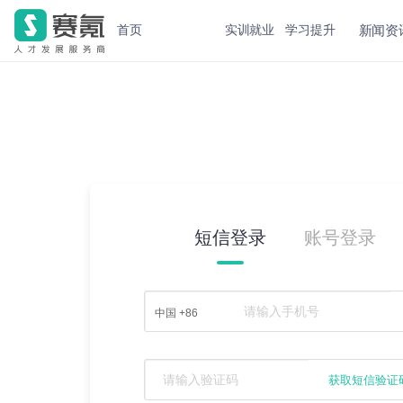
新闻资
首页
实训就业
学习提升
短信登录
账号登录
获取短信验证