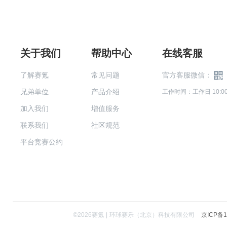
关于我们
帮助中心
在线客服
了解赛氪
常见问题
官方客服微信：
兄弟单位
产品介绍
工作时间：工作日 10:00-
加入我们
增值服务
联系我们
社区规范
平台竞赛公约
©
2026
赛氪
|
环球赛乐（北京）科技有限公司
京ICP备1