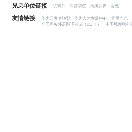
兄弟单位链接
优研升
深蓝学院
天树探界
会氪
友情链接
华为开发者联盟
华为人才发展中心
阿里巴巴
全国商务外语翻译考试（BETT）
中国城商联外研