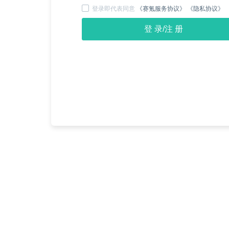
登录即代表同意
《赛氪服务协议》
《隐私协议》