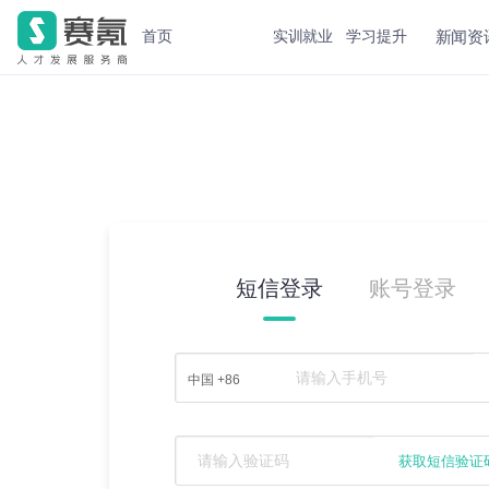
新闻资
首页
实训就业
学习提升
短信登录
账号登录
获取短信验证