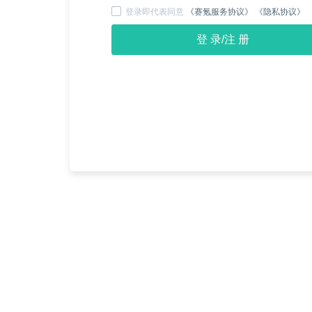
登录即代表同意
《赛氪服务协议》
《隐私协议》