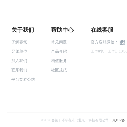
关于我们
帮助中心
在线客服
了解赛氪
常见问题
官方客服微信：
兄弟单位
产品介绍
工作时间：工作日 10:00-
加入我们
增值服务
联系我们
社区规范
平台竞赛公约
©
2026
赛氪
|
环球赛乐（北京）科技有限公司
京ICP备1